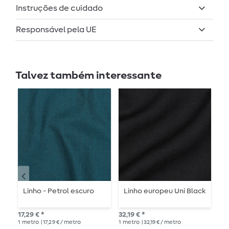
Instruções de cuidado
Responsável pela UE
Talvez também interessante
Linho - Petrol escuro
Linho europeu Uni Black
L
c
17,29 € *
32,19 € *
27,
1
metro
| 17,29 € / metro
1
metro
| 32,19 € / metro
1
me