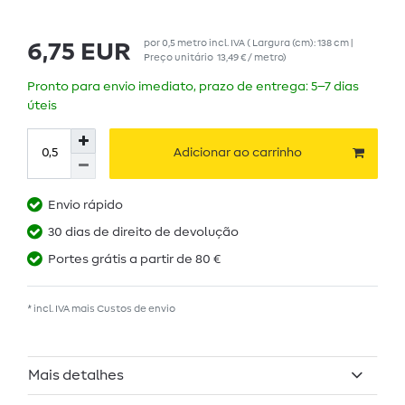
por
0,5
metro
incl. IVA
( Largura (cm): 138 cm |
6,75 EUR
Preço unitário
13,49 € / metro
)
Pronto para envio imediato, prazo de entrega: 5–7 dias
úteis
Adicionar ao carrinho
Envio rápido
30 dias de direito de devolução
Portes grátis a partir de 80 €
* incl. IVA mais
Custos de envio
Mais detalhes