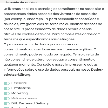
Glossário de tecidos
Utilizamos cookies e tecnologias semelhantes no nosso site e
Glossário de costura
processamos dados pessoais dos visitantes do nosso site
(por exemplo, endereço IP), para personalizar conteúdos e
Guias de costura
anúncios, integrar mídias de terceiros ou analisar acessos ao
nosso site. O processamento de dados ocorre apenas
Ajuda e contacto
através de cookies definidos. Partilhamos estes dados com
terceiros que especificamos nas definições.
Contacto
O processamento de dados pode ocorrer com
Mudança de proprietário
consentimento ou com base em um interesse legítimo. O
consentimento pode ser dado ou negado. Tem o direito de
Perguntas frequentes (FAQ)
não consentir e de alterar ou revogar o consentimento a
qualquer momento. Consulte a nossa
Impressum
e outras
Direito de cancelamento
informações sobre o uso de dados pessoais na nossa
Dados­
Popular
schutz­erklärung
.
Essencial
Tecidos
Estatísticas
Marketing
Acessórios de costura
Mídias externas
Promoção
DHL Preferred Delivery