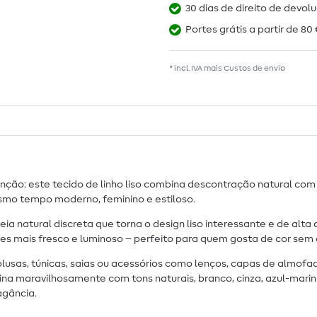
30 dias de direito de devol
Portes grátis a partir de 80 
* incl. IVA mais
Custos de envio
ão: este tecido de linho liso combina descontração natural com u
smo tempo moderno, feminino e estiloso.
eia natural discreta que torna o design liso interessante e de alta
ezes mais fresco e luminoso – perfeito para quem gosta de cor sem
lusas, túnicas, saias ou acessórios como lenços, capas de almofad
ina maravilhosamente com tons naturais, branco, cinza, azul-marin
agância.