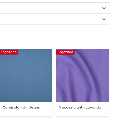
Esgotado
Esgotado
Es
Camisola - Uni Jeans
Viscose Light - Lavanda
B