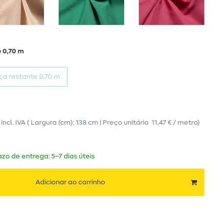
 0,70 m
ça restante 0,70 m
o
incl. IVA
( Largura (cm): 138 cm | Preço unitário
11,47 € / metro
)
zo de entrega: 5–7 dias úteis
Adicionar ao carrinho