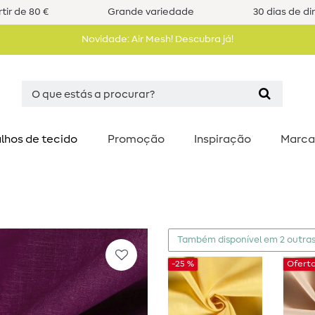
tir de 80 €
Grande variedade
30 dias de di
Novidade: Air Mesh! Descubra já!
lhos de tecido
Promoção
Inspiração
Marca
Também disponível em 2 outras
-25 %
Ofert