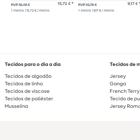
15,72 € *
9,17 € 
PVP 18,49 €
PVP 10,79 €
1
metro
| 15,72 € / metro
1
metro
| 9,17 € / metro
Tecidos para o dia a dia
Tecidos de 
Tecidos de algodão
Jersey
Tecidos de linho
Ganga
Tecidos de viscose
French Terry
Tecidos de poliéster
Tecido de p
Musselina
Jersey Roma