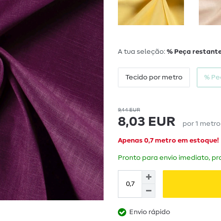
A tua seleção:
% Peça restante
Tecido por metro
% Pe
9,44 EUR
8,03 EUR
por
1
metr
Apenas 0,7 metro em estoque!
Pronto para envio imediato, pra
Envio rápido