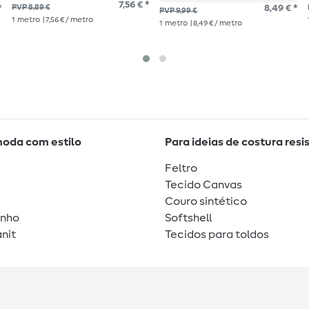
7,56 € *
*
PVP 8,89 €
8,49 € *
PVP 9,99 €
1
metro
| 7,56 € / metro
1
metro
| 8,49 € / metro
moda com estilo
Para ideias de costura resi
Feltro
Tecido Canvas
Couro sintético
unho
Softshell
nit
Tecidos para toldos