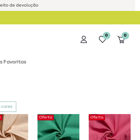
reito de devolução
0
0
s Favoritas
 cores
a
Oferta
Oferta