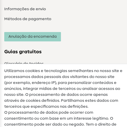
Informações de envio
Métodos de pagamento
Anulação da encomenda
Guias gratuitos
Glossário de tecidos
Utilizamos cookies e tecnologias semelhantes no nosso site e
Glossário de costura
processamos dados pessoais dos visitantes do nosso site
(por exemplo, endereço IP), para personalizar conteúdos e
Guias de costura
anúncios, integrar mídias de terceiros ou analisar acessos ao
nosso site. O processamento de dados ocorre apenas
Ajuda e contacto
através de cookies definidos. Partilhamos estes dados com
terceiros que especificamos nas definições.
Contacto
O processamento de dados pode ocorrer com
Mudança de proprietário
consentimento ou com base em um interesse legítimo. O
consentimento pode ser dado ou negado. Tem o direito de