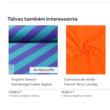
Talvez também interessante
de Albstoffe
Organic Sweat -
Camisola de verão -
Hamburger Liebe Digital
French Terry Laranja
Print Stripemania Solid
27,89 € *
15,59 € *
Petrol Purple
1
metro
| 27,89 € / metro
1
metro
| 15,59 € / metro