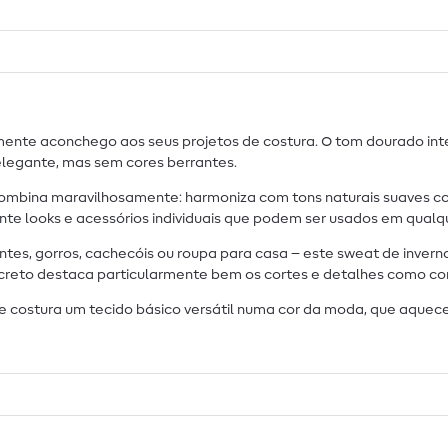
ente aconchego aos seus projetos de costura. O tom dourado inten
elegante, mas sem cores berrantes.
ombina maravilhosamente: harmoniza com tons naturais suaves 
mente looks e acessórios individuais que podem ser usados em qualq
entes, gorros, cachecóis ou roupa para casa – este sweat de invern
iscreto destaca particularmente bem os cortes e detalhes como co
 de costura um tecido básico versátil numa cor da moda, que aquec