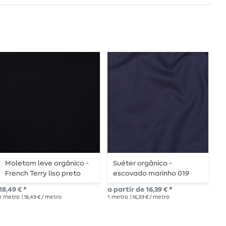
Moletom leve orgânico -
Suéter orgânico -
S
French Terry liso preto
escovado marinho 019
T
A
18,49 € *
a partir de 16,39 € *
29,
1
metro
| 18,49 € / metro
1
metro
| 16,39 € / metro
1
me