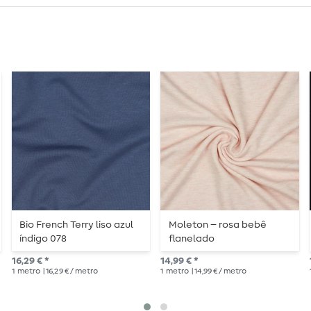
Bio French Terry liso azul
Moleton – rosa bebê
índigo 078
flanelado
16,29 € *
14,99 € *
1
metro
| 16,29 € / metro
1
metro
| 14,99 € / metro