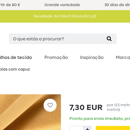
tir de 80 €
Grande variedade
30 dias de di
Novidade: Air Mesh! Descubra já!
lhos de tecido
Promoção
Inspiração
Marca
solas com capuz
por
0,5
met
7,30 EUR
metro
)
Pronto para envio imediato, pra