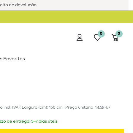
reito de devolução
0
0
s Favoritas
ro
incl. IVA
( Largura (cm): 150 cm | Preço unitário
14,59 € /
zo de entrega: 5–7 dias úteis