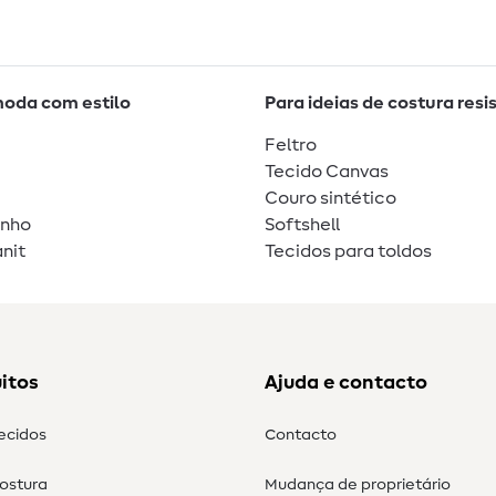
moda com estilo
Para ideias de costura resi
Feltro
Tecido Canvas
Couro sintético
unho
Softshell
nit
Tecidos para toldos
itos
Ajuda e contacto
tecidos
Contacto
costura
Mudança de proprietário