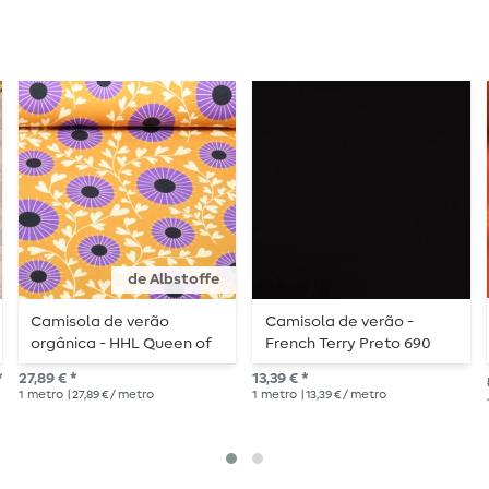
de Albstoffe
Camisola de verão
Camisola de verão -
orgânica - HHL Queen of
French Terry Preto 690
Hearts Court Garden
Estrutura em laço
*
27,89 € *
13,39 € *
Amarelo
1
metro
| 27,89 € / metro
1
metro
| 13,39 € / metro