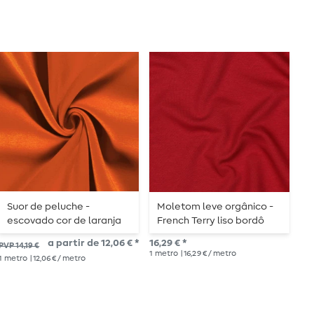
Suor de peluche -
Moletom leve orgânico -
B
escovado cor de laranja
French Terry liso bordô
F
041
a partir de 12,06 € *
16,29 € *
16,
PVP 14,19 €
1
metro
| 16,29 € / metro
1
me
1
metro
| 12,06 € / metro