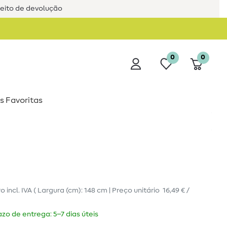
reito de devolução
0
0
s Favoritas
ro
incl. IVA
( Largura (cm): 148 cm | Preço unitário
16,49 € /
zo de entrega: 5–7 dias úteis