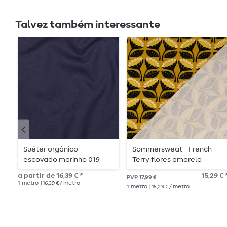
Talvez também interessante
Suéter orgânico -
Sommersweat - French
escovado marinho 019
Terry flores amarelo
mostarda escovado
a partir de 16,39 € *
15,29 € 
PVP 17,99 €
1
metro
| 16,39 € / metro
1
metro
| 15,29 € / metro