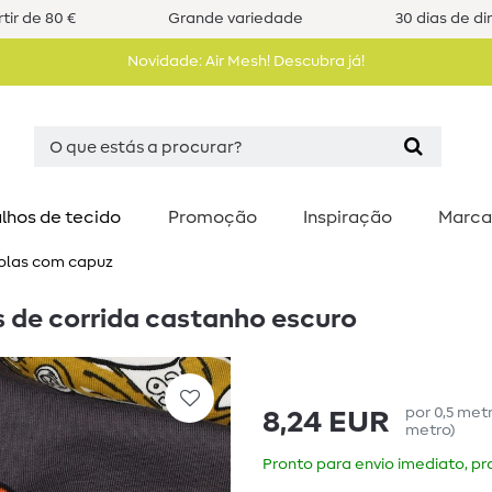
tir de 80 €
Grande variedade
30 dias de di
Novidade: Air Mesh! Descubra já!
lhos de tecido
Promoção
Inspiração
Marca
solas com capuz
s de corrida castanho escuro
por
0,5
met
8,24 EUR
metro
)
Pronto para envio imediato, pra