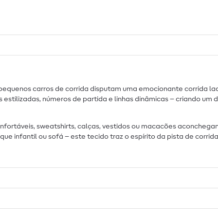
, pequenos carros de corrida disputam uma emocionante corrida lad
stilizadas, números de partida e linhas dinâmicas – criando um 
confortáveis, sweatshirts, calças, vestidos ou macacões aconche
que infantil ou sofá – este tecido traz o espírito da pista de corri