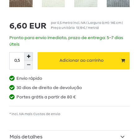
por
0,5
metro
incl. IVA
( Largura (cm): 145 cm |
6,60 EUR
Preço unitário
13,19 € / metro
)
Pronto para envio imediato, prazo de entrega: 5–7 dias
úteis
Adicionar ao carrinho
Envio rápido
30 dias de direito de devolução
Portes grátis a partir de 80 €
* incl. IVA mais
Custos de envio
Mais detalhes