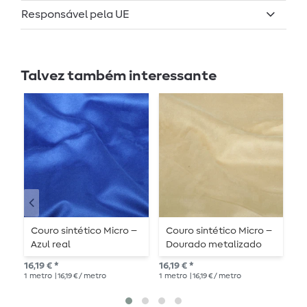
Responsável pela UE
Talvez também interessante
Couro sintético Micro –
Couro sintético Micro –
C
Azul real
Dourado metalizado
c
16,19 € *
16,19 € *
16,
1
metro
| 16,19 € / metro
1
metro
| 16,19 € / metro
1
me