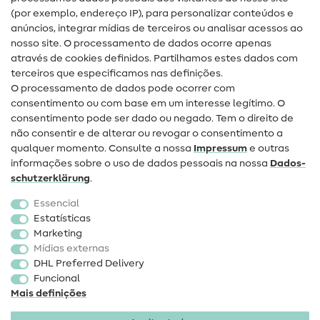
(por exemplo, endereço IP), para personalizar conteúdos e
Guias de costura
anúncios, integrar mídias de terceiros ou analisar acessos ao
nosso site. O processamento de dados ocorre apenas
Ajuda e contacto
através de cookies definidos. Partilhamos estes dados com
terceiros que especificamos nas definições.
Contacto
O processamento de dados pode ocorrer com
Mudança de proprietário
consentimento ou com base em um interesse legítimo. O
consentimento pode ser dado ou negado. Tem o direito de
Perguntas frequentes (FAQ)
não consentir e de alterar ou revogar o consentimento a
qualquer momento. Consulte a nossa
Impressum
e outras
Direito de cancelamento
informações sobre o uso de dados pessoais na nossa
Dados­
Popular
schutz­erklärung
.
Essencial
Tecidos
Estatísticas
Marketing
Acessórios de costura
Mídias externas
Promoção
DHL Preferred Delivery
Funcional
Mais definições