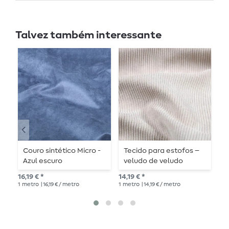
Talvez também interessante
Couro sintético Micro -
Tecido para estofos –
C
Azul escuro
veludo de veludo
D
cotelê em tom cru-
16,19 € *
14,19 € *
16,
creme
1
metro
| 16,19 € / metro
1
metro
| 14,19 € / metro
1
me