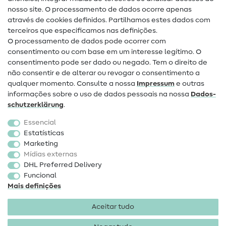
nosso site. O processamento de dados ocorre apenas
Ajuda e contacto
através de cookies definidos. Partilhamos estes dados com
terceiros que especificamos nas definições.
Contacto
O processamento de dados pode ocorrer com
Mudança de proprietário
consentimento ou com base em um interesse legítimo. O
consentimento pode ser dado ou negado. Tem o direito de
Perguntas frequentes (FAQ)
não consentir e de alterar ou revogar o consentimento a
qualquer momento. Consulte a nossa
Impressum
e outras
Direito de cancelamento
informações sobre o uso de dados pessoais na nossa
Dados­
Popular
schutz­erklärung
.
Essencial
Tecidos
Estatísticas
Marketing
Acessórios de costura
Mídias externas
Promoção
DHL Preferred Delivery
Funcional
Mais definições
Aceitar tudo