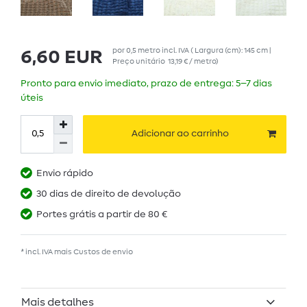
por
0,5
metro
incl. IVA
( Largura (cm): 145 cm |
6,60 EUR
Preço unitário
13,19 € / metro
)
Pronto para envio imediato, prazo de entrega: 5–7 dias
úteis
Adicionar ao carrinho
Envio rápido
30 dias de direito de devolução
Portes grátis a partir de 80 €
* incl. IVA mais
Custos de envio
Mais detalhes