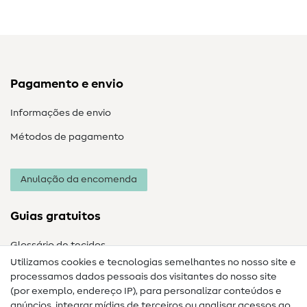
Pagamento e envio
Informações de envio
Métodos de pagamento
Anulação da encomenda
Guias gratuitos
Glossário de tecidos
Utilizamos cookies e tecnologias semelhantes no nosso site e
Glossário de costura
processamos dados pessoais dos visitantes do nosso site
(por exemplo, endereço IP), para personalizar conteúdos e
Guias de costura
anúncios, integrar mídias de terceiros ou analisar acessos ao