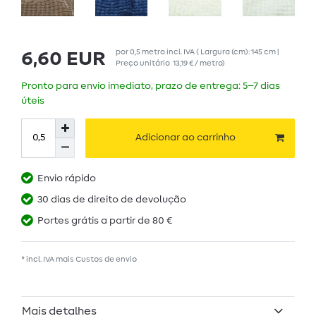
por
0,5
metro
incl. IVA
( Largura (cm): 145 cm |
6,60 EUR
Preço unitário
13,19 € / metro
)
Pronto para envio imediato, prazo de entrega: 5–7 dias
úteis
Adicionar ao carrinho
Envio rápido
30 dias de direito de devolução
Portes grátis a partir de 80 €
* incl. IVA mais
Custos de envio
Mais detalhes