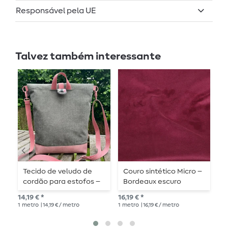
Responsável pela UE
Talvez também interessante
Tecido de veludo de
Couro sintético Micro –
C
cordão para estofos –
Bordeaux escuro
A
verde abeto
14,19 € *
16,19 € *
16,
1
metro
| 14,19 € / metro
1
metro
| 16,19 € / metro
1
me