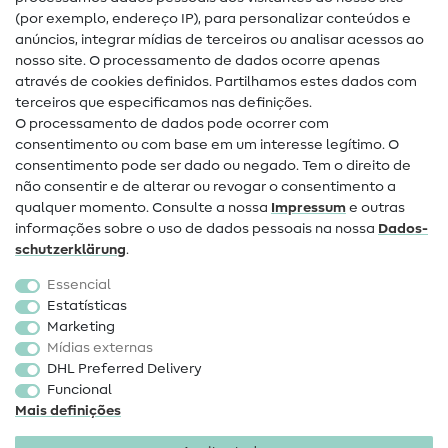
(por exemplo, endereço IP), para personalizar conteúdos e
Guias de costura
anúncios, integrar mídias de terceiros ou analisar acessos ao
nosso site. O processamento de dados ocorre apenas
Ajuda e contacto
através de cookies definidos. Partilhamos estes dados com
terceiros que especificamos nas definições.
Contacto
O processamento de dados pode ocorrer com
Mudança de proprietário
consentimento ou com base em um interesse legítimo. O
consentimento pode ser dado ou negado. Tem o direito de
Perguntas frequentes (FAQ)
não consentir e de alterar ou revogar o consentimento a
qualquer momento. Consulte a nossa
Impressum
e outras
Direito de cancelamento
informações sobre o uso de dados pessoais na nossa
Dados­
Popular
schutz­erklärung
.
Essencial
Tecidos
Estatísticas
Marketing
Acessórios de costura
Mídias externas
Promoção
DHL Preferred Delivery
Funcional
Mais definições