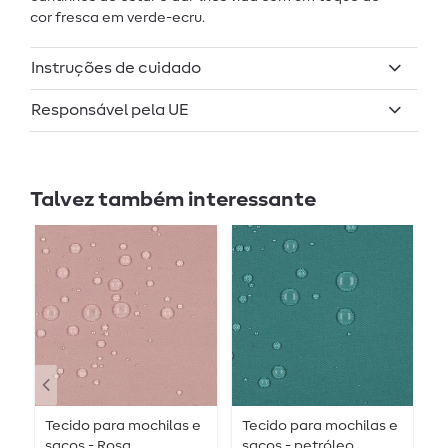
cor fresca em verde-ecru.
Instruções de cuidado
Responsável pela UE
Talvez também interessante
Tecido para mochilas e
Tecido para mochilas e
T
sacos - Rosa
sacos - petróleo
D