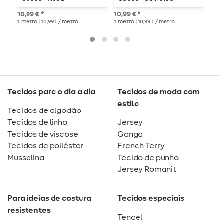
C
10,99 € *
10,99 € *
10,
1
metro
| 10,99 € / metro
1
metro
| 10,99 € / metro
1
me
Tecidos para o dia a dia
Tecidos de moda com
estilo
Tecidos de algodão
Tecidos de linho
Jersey
Tecidos de viscose
Ganga
Tecidos de poliéster
French Terry
Musselina
Tecido de punho
Jersey Romanit
Para ideias de costura
Tecidos especiais
resistentes
Tencel