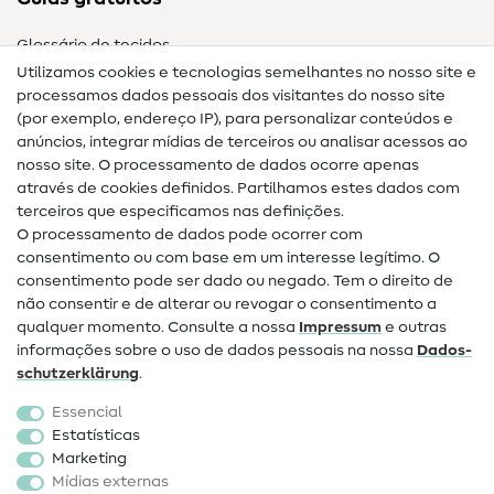
Glossário de tecidos
Utilizamos cookies e tecnologias semelhantes no nosso site e
Glossário de costura
processamos dados pessoais dos visitantes do nosso site
(por exemplo, endereço IP), para personalizar conteúdos e
Guias de costura
anúncios, integrar mídias de terceiros ou analisar acessos ao
nosso site. O processamento de dados ocorre apenas
Ajuda e contacto
através de cookies definidos. Partilhamos estes dados com
terceiros que especificamos nas definições.
Contacto
O processamento de dados pode ocorrer com
Mudança de proprietário
consentimento ou com base em um interesse legítimo. O
consentimento pode ser dado ou negado. Tem o direito de
Perguntas frequentes (FAQ)
não consentir e de alterar ou revogar o consentimento a
qualquer momento. Consulte a nossa
Impressum
e outras
Direito de cancelamento
informações sobre o uso de dados pessoais na nossa
Dados­
Popular
schutz­erklärung
.
Essencial
Tecidos
Estatísticas
Marketing
Acessórios de costura
Mídias externas