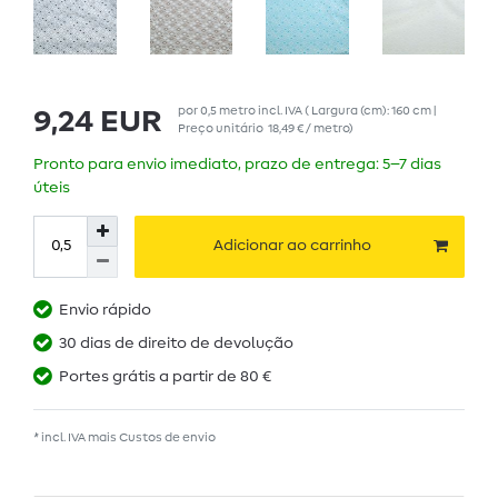
por
0,5
metro
incl. IVA
( Largura (cm): 160 cm |
9,24 EUR
Preço unitário
18,49 € / metro
)
Pronto para envio imediato, prazo de entrega: 5–7 dias
úteis
Adicionar ao carrinho
Envio rápido
30 dias de direito de devolução
Portes grátis a partir de 80 €
* incl. IVA mais
Custos de envio