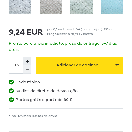
por
0,5
metro
incl. IVA
( Largura (cm): 160 cm |
9,24 EUR
Preço unitário
18,49 € / metro
)
Pronto para envio imediato, prazo de entrega: 5–7 dias
úteis
Adicionar ao carrinho
Envio rápido
30 dias de direito de devolução
Portes grátis a partir de 80 €
* incl. IVA mais
Custos de envio