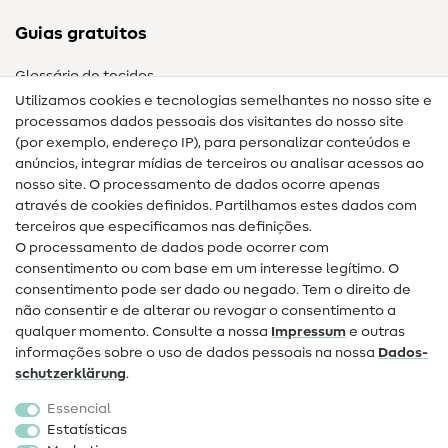
Guias gratuitos
Glossário de tecidos
Utilizamos cookies e tecnologias semelhantes no nosso site e
Glossário de costura
processamos dados pessoais dos visitantes do nosso site
(por exemplo, endereço IP), para personalizar conteúdos e
Guias de costura
anúncios, integrar mídias de terceiros ou analisar acessos ao
nosso site. O processamento de dados ocorre apenas
Ajuda e contacto
através de cookies definidos. Partilhamos estes dados com
terceiros que especificamos nas definições.
Contacto
O processamento de dados pode ocorrer com
Mudança de proprietário
consentimento ou com base em um interesse legítimo. O
consentimento pode ser dado ou negado. Tem o direito de
Perguntas frequentes (FAQ)
não consentir e de alterar ou revogar o consentimento a
qualquer momento. Consulte a nossa
Impressum
e outras
Direito de cancelamento
informações sobre o uso de dados pessoais na nossa
Dados­
Popular
schutz­erklärung
.
Essencial
Tecidos
Estatísticas