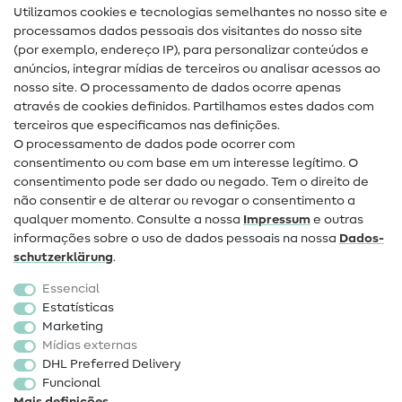
Utilizamos cookies e tecnologias semelhantes no nosso site e
Glossário de costura
processamos dados pessoais dos visitantes do nosso site
(por exemplo, endereço IP), para personalizar conteúdos e
Guias de costura
anúncios, integrar mídias de terceiros ou analisar acessos ao
nosso site. O processamento de dados ocorre apenas
Ajuda e contacto
através de cookies definidos. Partilhamos estes dados com
terceiros que especificamos nas definições.
Contacto
O processamento de dados pode ocorrer com
Mudança de proprietário
consentimento ou com base em um interesse legítimo. O
consentimento pode ser dado ou negado. Tem o direito de
Perguntas frequentes (FAQ)
não consentir e de alterar ou revogar o consentimento a
qualquer momento. Consulte a nossa
Impressum
e outras
Direito de cancelamento
informações sobre o uso de dados pessoais na nossa
Dados­
Popular
schutz­erklärung
.
Essencial
Tecidos
Estatísticas
Marketing
Acessórios de costura
Mídias externas
Promoção
DHL Preferred Delivery
Funcional