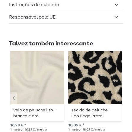
Instruções de cuidado
Responsável pela UE
Talvez também interessante
Velo de peluche liso -
Tecido de peluche -
V
branco claro
Leo Bege Preto
a
16,29 € *
18,09 € *
16,
1
metro
| 16,29 € / metro
1
metro
| 18,09 € / metro
1
me