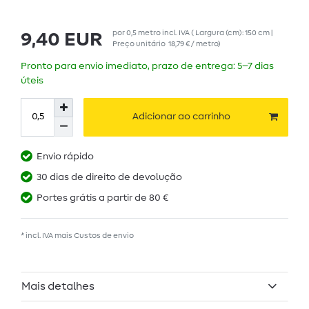
por
0,5
metro
incl. IVA
( Largura (cm): 150 cm |
9,40 EUR
Preço unitário
18,79 € / metro
)
Pronto para envio imediato, prazo de entrega: 5–7 dias
úteis
Adicionar ao carrinho
Envio rápido
30 dias de direito de devolução
Portes grátis a partir de 80 €
* incl. IVA mais
Custos de envio
Mais detalhes