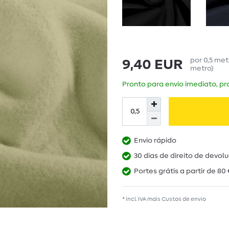
por
0,5
met
9,40 EUR
metro
)
Pronto para envio imediato, pra
Envio rápido
30 dias de direito de devol
Portes grátis a partir de 80 
* incl. IVA mais
Custos de envio