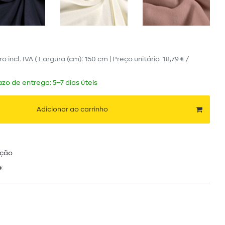
ro
incl. IVA
( Largura (cm): 150 cm | Preço unitário
18,79 € /
zo de entrega: 5–7 dias úteis
Adicionar ao carrinho
ução
€