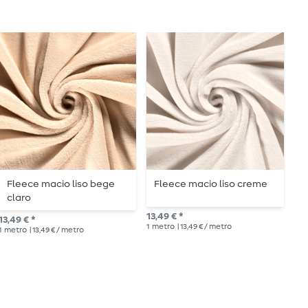
Fleece macio liso bege
Fleece macio liso creme
F
claro
a
13,49 € *
13,49 € *
29,
1
metro
| 13,49 € / metro
1
metro
| 13,49 € / metro
1
me