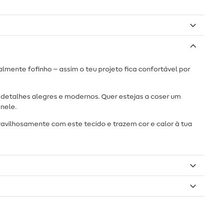
mente fofinho – assim o teu projeto fica confortável por
 detalhes alegres e modernos. Quer estejas a coser um
nele.
vilhosamente com este tecido e trazem cor e calor à tua