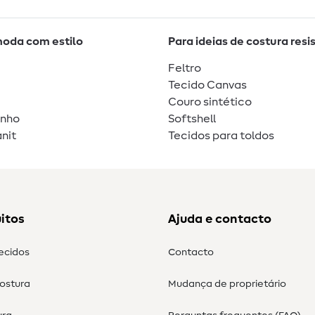
moda com estilo
Para ideias de costura resi
Feltro
Tecido Canvas
Couro sintético
unho
Softshell
nit
Tecidos para toldos
itos
Ajuda e contacto
tecidos
Contacto
costura
Mudança de proprietário