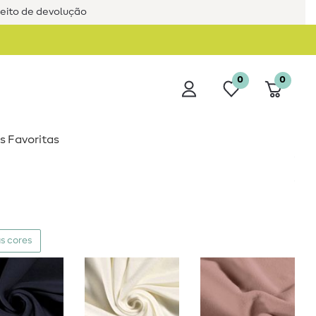
reito de devolução
0
0
s Favoritas
s cores