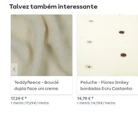
Talvez também interessante
Teddyfleece - Bouclé
Peluche - Flores Smiley
dupla face uni creme
bordadas Ecru Castanho
17,29 € *
14,79 € *
1
metro
| 17,29 € / metro
1
metro
| 14,79 € / metro