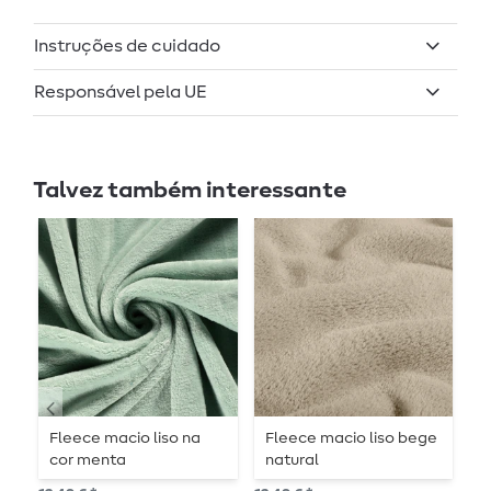
Instruções de cuidado
Responsável pela UE
Talvez também interessante
Fleece macio liso na
Fleece macio liso bege
T
cor menta
natural
B
r