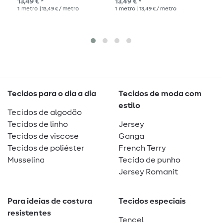
13,49 € *
13,49 € *
PV
1
metro
| 13,49 € / metro
1
metro
| 13,49 € / metro
18,
1
me
Tecidos para o dia a dia
Tecidos de moda com
estilo
Tecidos de algodão
Tecidos de linho
Jersey
Tecidos de viscose
Ganga
Tecidos de poliéster
French Terry
Musselina
Tecido de punho
Jersey Romanit
Para ideias de costura
Tecidos especiais
resistentes
Tencel