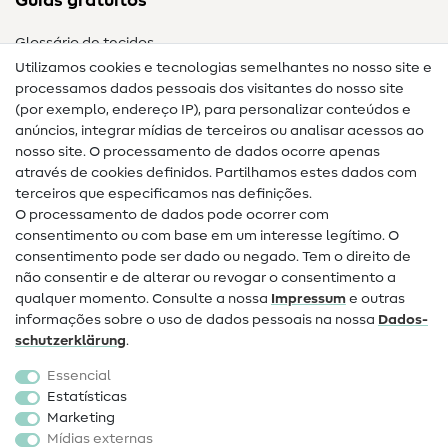
Guias gratuitos
Glossário de tecidos
Utilizamos cookies e tecnologias semelhantes no nosso site e
Glossário de costura
processamos dados pessoais dos visitantes do nosso site
(por exemplo, endereço IP), para personalizar conteúdos e
Guias de costura
anúncios, integrar mídias de terceiros ou analisar acessos ao
nosso site. O processamento de dados ocorre apenas
Ajuda e contacto
através de cookies definidos. Partilhamos estes dados com
terceiros que especificamos nas definições.
Contacto
O processamento de dados pode ocorrer com
Mudança de proprietário
consentimento ou com base em um interesse legítimo. O
consentimento pode ser dado ou negado. Tem o direito de
Perguntas frequentes (FAQ)
não consentir e de alterar ou revogar o consentimento a
qualquer momento. Consulte a nossa
Impressum
e outras
Direito de cancelamento
informações sobre o uso de dados pessoais na nossa
Dados­
Popular
schutz­erklärung
.
Essencial
Tecidos
Estatísticas
Marketing
Acessórios de costura
Mídias externas