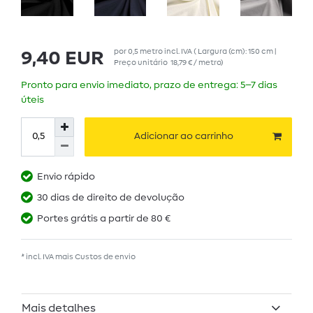
por
0,5
metro
incl. IVA
( Largura (cm): 150 cm |
9,40 EUR
Preço unitário
18,79 € / metro
)
Pronto para envio imediato, prazo de entrega: 5–7 dias
úteis
Adicionar ao carrinho
Envio rápido
30 dias de direito de devolução
Portes grátis a partir de 80 €
* incl. IVA mais
Custos de envio
Mais detalhes