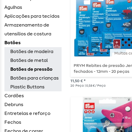
Agulhas
Aplicações para tecidos
Armazenamento de
utensílios de costura
Botões
Botões de madeira
Muitas c
Botões de metal
PRYM Rebites de pressão Je
Botões de pressão
fechados - 12mm - 20 peças
Botões para crianças
11,50 € *
20
Peça
| 0,58 € / Peça
Plastic Buttons
Cordões
Debruns
Entretelas e reforço
Fechos
Fechos de correr