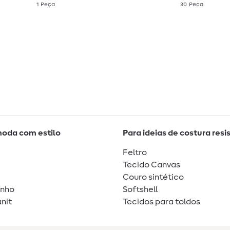
1
Peça
30
Peça
moda com estilo
Para ideias de costura resi
Feltro
Tecido Canvas
Couro sintético
unho
Softshell
nit
Tecidos para toldos