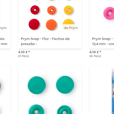
Prym
de Prym
ola
Prym Snap - Flor - Fechos de
Prym Snap - 
10 mm
pressão -
12,4 mm - co
s -
amarelo/vermelho/laranja - 21
unidades
4,10 € *
4,10 € *
peças
21
Peça
30
Peça