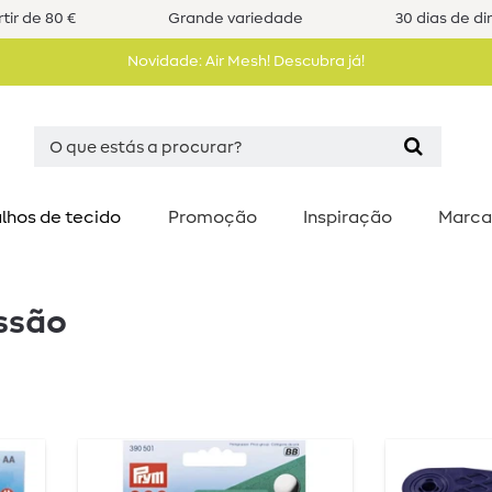
tir de 80 €
Grande variedade
30 dias de di
Novidade: Air Mesh! Descubra já!
lhos de tecido
Promoção
Inspiração
Marca
ssão