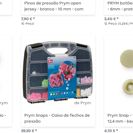
n
Pinos de pressão Prym open
PRYM botões
jersey - branco - 10 mm - com
- 6mm - prat
ferramenta e acessórios - 10
7,90 € *
3,40 € *
peças
10
Peça
12
Peça
| 0,28 € / 
Prym
de Prym
o -
Prym Snaps - Caixa de fechos de
Prym Snap - 
pressão
12,4 mm - be
39,30 € *
4,10 € *