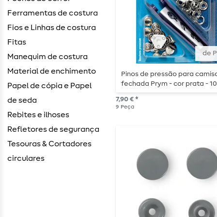
Ferramentas de costura
Fios e Linhas de costura
Fitas
de 
Manequim de costura
Material de enchimento
Pinos de pressão para camis
fechada Prym - cor prata - 
Papel de cópia e Papel
- com ferramenta e acessório
7,90 € *
de seda
9 peças
9
Peça
Rebites e ilhoses
Refletores de segurança
Tesouras & Cortadores
circulares