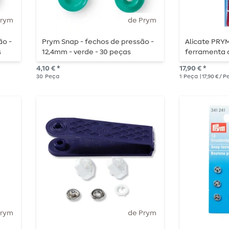
Prym
de Prym
ão -
Prym Snap - fechos de pressão -
Alicate PRY
s
12,4mm - verde - 30 peças
ferramenta 
baga
4,10 € *
17,90 € *
30
Peça
1
Peça
| 17,90 € / 
Prym
de Prym