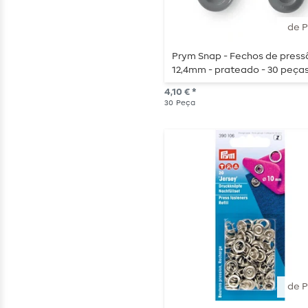
de 
Prym Snap - Fechos de press
12,4mm - prateado - 30 peça
4,10 € *
30
Peça
de 