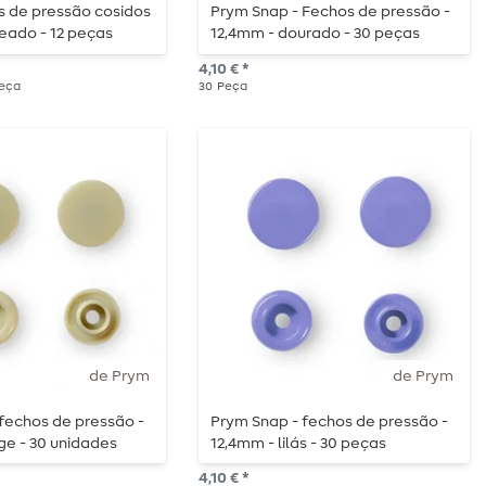
 de pressão cosidos
Prym Snap - Fechos de pressão -
eado - 12 peças
12,4mm - dourado - 30 peças
4,10 € *
Peça
30
Peça
de Prym
de Prym
fechos de pressão -
Prym Snap - fechos de pressão -
ge - 30 unidades
12,4mm - lilás - 30 peças
4,10 € *