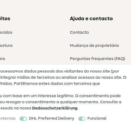
itos
Ajuda e contacto
tecidos
Contacto
costura
Mudança de proprietário
ura
Perguntas frequentes (FAQ)
rocessamos dados pessoais dos visitantes do nosso site (por
Direito de cancelamento
ntegrar mídias de terceiros ou analisar acessos ao nosso site. O
nidos. Partilhamos estes dados com terceiros que
 com base em um interesse legítimo. O consentimento pode
ar ou revogar o consentimento a qualquer momento. Consulte a
essoais na nossa
Dados­schutz­erklärung
.
externas
DHL Preferred Delivery
Funcional