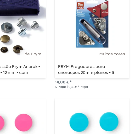
de Prym
Muitas cores
essão Prym Anorak -
PRYM Pregadores para
 - 12 mm - com
anoraques 20mm planos - 6
 acessórios - 10
peças
14,00 € *
6
Peça
| 2,33 € / Peça