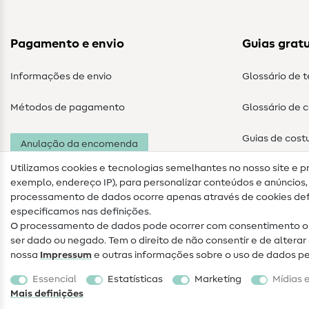
Pagamento e envio
Guias gratu
Informações de envio
Glossário de 
Métodos de pagamento
Glossário de 
Guias de cost
Anulação da encomenda
Utilizamos cookies e tecnologias semelhantes no nosso site e p
exemplo, endereço IP), para personalizar conteúdos e anúncios, i
processamento de dados ocorre apenas através de cookies defi
especificamos nas definições.
O processamento de dados pode ocorrer com consentimento ou
ser dado ou negado. Tem o direito de não consentir e de alter
nossa
Impressum
e outras informações sobre o uso de dados p
Informações legais
Proteção de dados
Termos e
Essencial
Estatísticas
Marketing
Mídias 
condições
Direito de rescisão
Mais definições