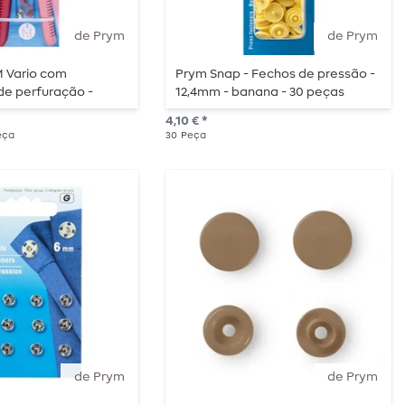
de Prym
de Prym
M Vario com
Prym Snap - Fechos de pressão -
de perfuração -
12,4mm - banana - 30 peças
4,10 € *
Peça
30
Peça
de Prym
de Prym