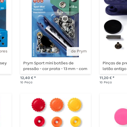
ores
de Prym
rsey
Prym Sport mini botões de
Pinças de pr
pressão - cor prata - 13 mm - com
latão antigo
ferramenta e acessórios - 10
ferramenta e
12,40 € *
11,20 € *
peças
peças
10
Peça
10
Peça