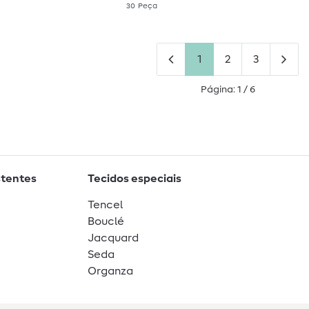
30
Peça
1
2
3
Página: 1 / 6
stentes
Tecidos especiais
Tencel
Bouclé
Jacquard
Seda
Organza