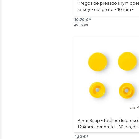
Pregos de pressão Prym ope
jersey - cor prata - 10 mm -
embalagem de recarga - 20
10,70 € *
peças
20
Peça
de 
Prym Snap - fechos de pressã
12,4mm - amarelo - 30 peças
4,10 € *