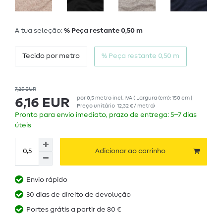
A tua seleção:
% Peça restante 0,50 m
Tecido por metro
% Peça restante 0,50 m
7,25 EUR
por
0,5
metro
incl. IVA
( Largura (cm): 150 cm |
6,16 EUR
Preço unitário
12,32 € / metro
)
Pronto para envio imediato, prazo de entrega: 5–7 dias
úteis
Adicionar ao carrinho
Envio rápido
30 dias de direito de devolução
Portes grátis a partir de 80 €