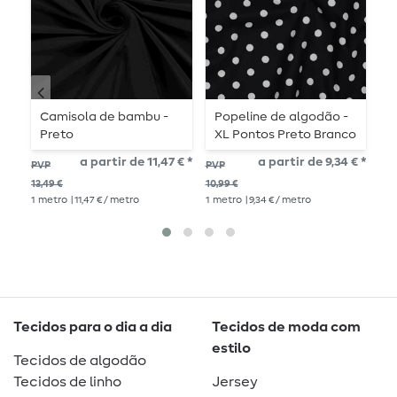
Camisola de bambu -
Popeline de algodão -
T
Preto
XL Pontos Preto Branco
s
a partir de 11,47 € *
a partir de 9,34 € *
PVP
PVP
PV
13,49 €
10,99 €
11,9
1
metro
| 11,47 € / metro
1
metro
| 9,34 € / metro
1
me
Tecidos para o dia a dia
Tecidos de moda com
estilo
Tecidos de algodão
Tecidos de linho
Jersey