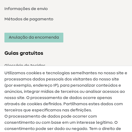
Informações de envio
Métodos de pagamento
Anulação da encomenda
Guias gratuitos
Glossário de tecidos
Utilizamos cookies e tecnologias semelhantes no nosso site e
Glossário de costura
processamos dados pessoais dos visitantes do nosso site
(por exemplo, endereço IP), para personalizar conteúdos e
Guias de costura
anúncios, integrar mídias de terceiros ou analisar acessos ao
nosso site. O processamento de dados ocorre apenas
Ajuda e contacto
através de cookies definidos. Partilhamos estes dados com
terceiros que especificamos nas definições.
Contacto
O processamento de dados pode ocorrer com
Mudança de proprietário
consentimento ou com base em um interesse legítimo. O
consentimento pode ser dado ou negado. Tem o direito de
Perguntas frequentes (FAQ)