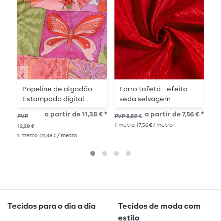
Popeline de algodão -
Forro tafetá - efeito
V
Estampado digital
seda selvagem
Nerida Hansen
amassada vermelho
a partir de 11,38 € *
a partir de 7,56 € *
PVP
PVP
PVP 8,89 €
Creatures Pink
1
me
1
metro
| 7,56 € / metro
13,39 €
1
metro
| 11,38 € / metro
Tecidos para o dia a dia
Tecidos de moda com
estilo