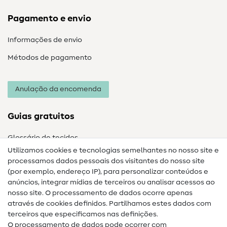
Pagamento e envio
Informações de envio
Métodos de pagamento
Anulação da encomenda
Guias gratuitos
Glossário de tecidos
Utilizamos cookies e tecnologias semelhantes no nosso site e
Glossário de costura
processamos dados pessoais dos visitantes do nosso site
(por exemplo, endereço IP), para personalizar conteúdos e
Guias de costura
anúncios, integrar mídias de terceiros ou analisar acessos ao
nosso site. O processamento de dados ocorre apenas
Ajuda e contacto
através de cookies definidos. Partilhamos estes dados com
terceiros que especificamos nas definições.
Contacto
O processamento de dados pode ocorrer com