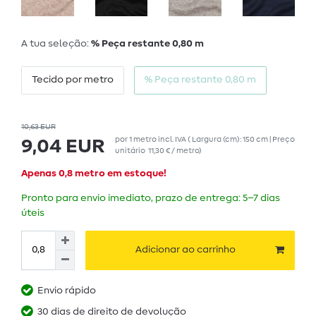
A tua seleção:
% Peça restante 0,80 m
Tecido por metro
% Peça restante 0,80 m
10,63 EUR
por
1
metro
incl. IVA
( Largura (cm): 150 cm | Preço
9,04 EUR
unitário
11,30 € / metro
)
Apenas 0,8 metro em estoque!
Pronto para envio imediato, prazo de entrega: 5–7 dias
úteis
Adicionar ao carrinho
Envio rápido
30 dias de direito de devolução