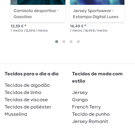
Camisola desportiva -
Jersey Sportswear -
J
Gasolina
Estampa Digital Luzes
S
do Norte Azul
12,59 € *
16,49 € *
12,
1
metro
| 12,59 € / metro
1
metro
| 16,49 € / metro
1
me
Tecidos para o dia a dia
Tecidos de moda com
estilo
Tecidos de algodão
Tecidos de linho
Jersey
Tecidos de viscose
Ganga
Tecidos de poliéster
French Terry
Musselina
Tecido de punho
Jersey Romanit