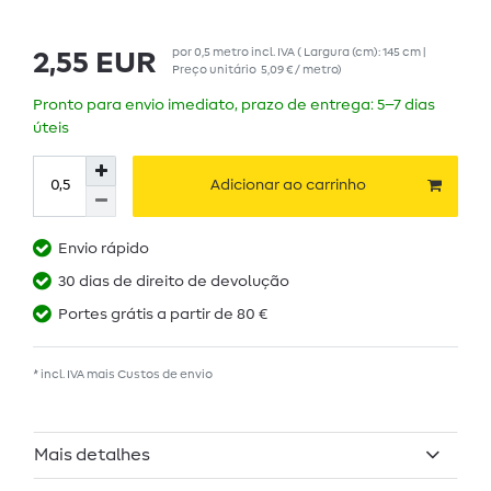
por
0,5
metro
incl. IVA
( Largura (cm): 145 cm |
2,55 EUR
Preço unitário
5,09 € / metro
)
Pronto para envio imediato, prazo de entrega: 5–7 dias
úteis
Adicionar ao carrinho
Envio rápido
30 dias de direito de devolução
Portes grátis a partir de 80 €
* incl. IVA mais
Custos de envio
Mais detalhes