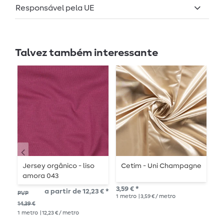
Responsável pela UE
Talvez também interessante
Jersey orgânico - liso
Cetim - Uni Champagne
J
amora 043
e
3,59 € *
a partir de 12,23 € *
11,
PVP
1
metro
| 3,59 € / metro
1
me
14,39 €
1
metro
| 12,23 € / metro