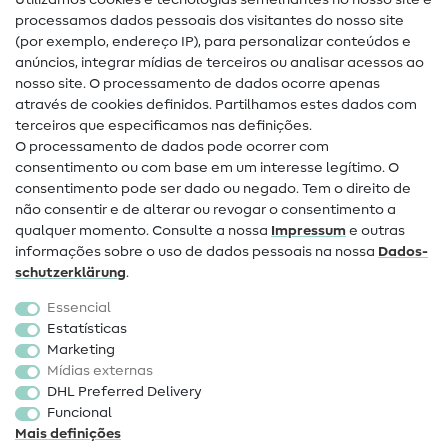
Utilizamos cookies e tecnologias semelhantes no nosso site e
Glossário de costura
processamos dados pessoais dos visitantes do nosso site
(por exemplo, endereço IP), para personalizar conteúdos e
Guias de costura
anúncios, integrar mídias de terceiros ou analisar acessos ao
nosso site. O processamento de dados ocorre apenas
Ajuda e contacto
através de cookies definidos. Partilhamos estes dados com
terceiros que especificamos nas definições.
Contacto
O processamento de dados pode ocorrer com
Mudança de proprietário
consentimento ou com base em um interesse legítimo. O
consentimento pode ser dado ou negado. Tem o direito de
Perguntas frequentes (FAQ)
não consentir e de alterar ou revogar o consentimento a
qualquer momento. Consulte a nossa
Impressum
e outras
Direito de cancelamento
informações sobre o uso de dados pessoais na nossa
Dados­
Popular
schutz­erklärung
.
Essencial
Tecidos
Estatísticas
Marketing
Acessórios de costura
Mídias externas
Promoção
DHL Preferred Delivery
Funcional
Mais definições