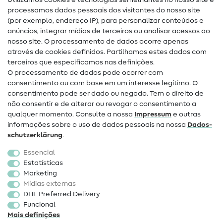
Utilizamos cookies e tecnologias semelhantes no nosso site e
Glossário de costura
processamos dados pessoais dos visitantes do nosso site
(por exemplo, endereço IP), para personalizar conteúdos e
Guias de costura
anúncios, integrar mídias de terceiros ou analisar acessos ao
nosso site. O processamento de dados ocorre apenas
Ajuda e contacto
através de cookies definidos. Partilhamos estes dados com
terceiros que especificamos nas definições.
Contacto
O processamento de dados pode ocorrer com
Mudança de proprietário
consentimento ou com base em um interesse legítimo. O
consentimento pode ser dado ou negado. Tem o direito de
Perguntas frequentes (FAQ)
não consentir e de alterar ou revogar o consentimento a
qualquer momento. Consulte a nossa
Impressum
e outras
Direito de cancelamento
informações sobre o uso de dados pessoais na nossa
Dados­
Popular
schutz­erklärung
.
Essencial
Tecidos
Estatísticas
Marketing
Acessórios de costura
Mídias externas
Promoção
DHL Preferred Delivery
Funcional
Mais definições