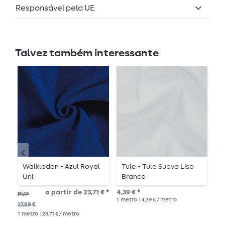
Responsável pela UE
Talvez também interessante
Walkloden - Azul Royal
Tule - Tule Suave Liso
V
Uni
Branco
T
a partir de 23,71 € *
4,39 € *
PVP
PV
1
metro
| 4,39 € / metro
27,89 €
13,3
1
metro
| 23,71 € / metro
1
me