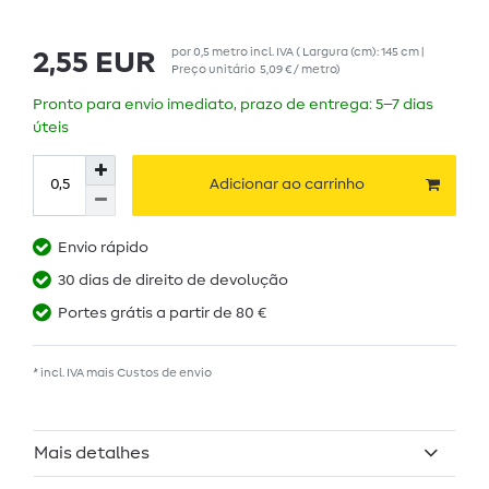
por
0,5
metro
incl. IVA
( Largura (cm): 145 cm |
2,55 EUR
Preço unitário
5,09 € / metro
)
Pronto para envio imediato, prazo de entrega: 5–7 dias
úteis
Adicionar ao carrinho
Envio rápido
30 dias de direito de devolução
Portes grátis a partir de 80 €
* incl. IVA mais
Custos de envio
Mais detalhes