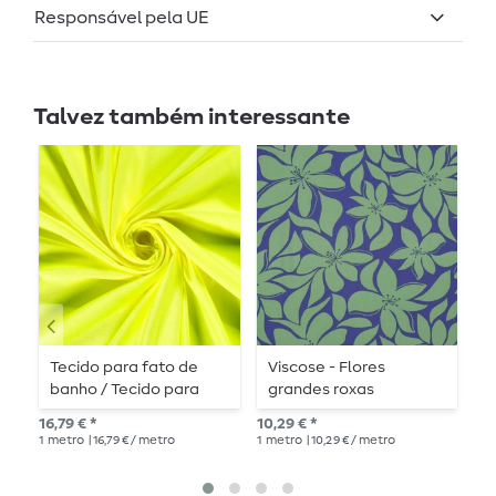
Responsável pela UE
Talvez também interessante
Tecido para fato de
Viscose - Flores
J
banho / Tecido para
grandes roxas
P
bikini / Badelycra liso
O
16,79 € *
10,29 € *
14,
amarelo neon
1
metro
| 16,79 € / metro
1
metro
| 10,29 € / metro
1
me