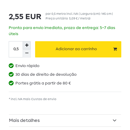
por
0,5
metro
incl. IVA
( Largura (cm): 145 cm |
2,55 EUR
Preço unitário
5,09 € / metro
)
Pronto para envio imediato, prazo de entrega: 5–7 dias
úteis
Adicionar ao carrinho
Envio rápido
30 dias de direito de devolução
Portes grátis a partir de 80 €
* incl. IVA mais
Custos de envio
Mais detalhes