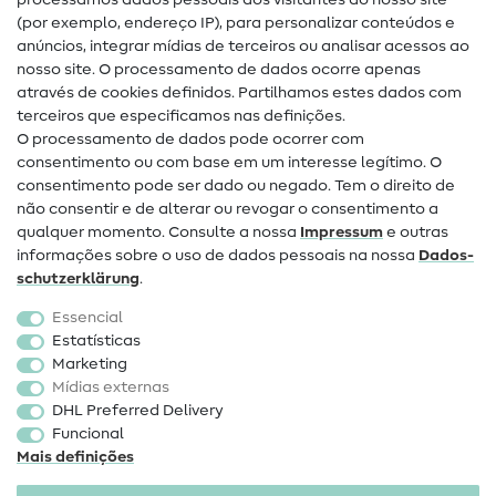
processamos dados pessoais dos visitantes do nosso site
(por exemplo, endereço IP), para personalizar conteúdos e
Guias de costura
anúncios, integrar mídias de terceiros ou analisar acessos ao
nosso site. O processamento de dados ocorre apenas
Ajuda e contacto
através de cookies definidos. Partilhamos estes dados com
terceiros que especificamos nas definições.
Contacto
O processamento de dados pode ocorrer com
Mudança de proprietário
consentimento ou com base em um interesse legítimo. O
consentimento pode ser dado ou negado. Tem o direito de
Perguntas frequentes (FAQ)
não consentir e de alterar ou revogar o consentimento a
qualquer momento. Consulte a nossa
Impressum
e outras
Direito de cancelamento
informações sobre o uso de dados pessoais na nossa
Dados­
Popular
schutz­erklärung
.
Essencial
Tecidos
Estatísticas
Marketing
Acessórios de costura
Mídias externas
Promoção
DHL Preferred Delivery
Funcional
Mais definições