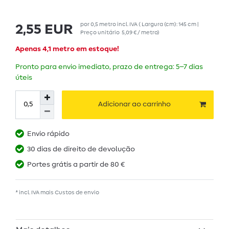
por
0,5
metro
incl. IVA
( Largura (cm): 145 cm |
2,55 EUR
Preço unitário
5,09 € / metro
)
Apenas 4,1 metro em estoque!
Pronto para envio imediato, prazo de entrega: 5–7 dias
úteis
Adicionar ao carrinho
Envio rápido
30 dias de direito de devolução
Portes grátis a partir de 80 €
* incl. IVA mais
Custos de envio