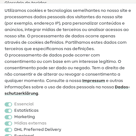
Glossário de tecidos
Utilizamos cookies e tecnologias semelhantes no nosso site e
Glossário de costura
processamos dados pessoais dos visitantes do nosso site
(por exemplo, endereço IP), para personalizar conteúdos e
Guias de costura
anúncios, integrar mídias de terceiros ou analisar acessos ao
nosso site. O processamento de dados ocorre apenas
Ajuda e contacto
através de cookies definidos. Partilhamos estes dados com
terceiros que especificamos nas definições.
Contacto
O processamento de dados pode ocorrer com
Mudança de proprietário
consentimento ou com base em um interesse legítimo. O
consentimento pode ser dado ou negado. Tem o direito de
Perguntas frequentes (FAQ)
não consentir e de alterar ou revogar o consentimento a
qualquer momento. Consulte a nossa
Impressum
e outras
Direito de cancelamento
informações sobre o uso de dados pessoais na nossa
Dados­
Popular
schutz­erklärung
.
Essencial
Tecidos
Estatísticas
Marketing
Acessórios de costura
Mídias externas
Promoção
DHL Preferred Delivery