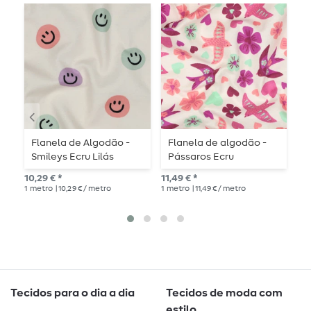
Flanela de Algodão -
Flanela de algodão -
F
Smileys Ecru Lilás
Pássaros Ecru
c
10,29 € *
11,49 € *
10,
1
metro
| 10,29 € / metro
1
metro
| 11,49 € / metro
1
me
Tecidos para o dia a dia
Tecidos de moda com
estilo