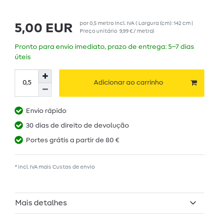
por
0,5
metro
incl. IVA
( Largura (cm): 142 cm |
5,00 EUR
Preço unitário
9,99 € / metro
)
Pronto para envio imediato, prazo de entrega: 5–7 dias
úteis
Adicionar ao carrinho
Envio rápido
30 dias de direito de devolução
Portes grátis a partir de 80 €
* incl. IVA mais
Custos de envio
Mais detalhes