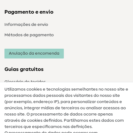
Pagamento e envio
Informações de envio
Métodos de pagamento
Anulação da encomenda
Guias gratuitos
Glossário de tecidos
Utilizamos cookies e tecnologias semelhantes no nosso site e
Glossário de costura
processamos dados pessoais dos visitantes do nosso site
(por exemplo, endereço IP), para personalizar conteúdos e
Guias de costura
anúncios, integrar mídias de terceiros ou analisar acessos ao
nosso site. O processamento de dados ocorre apenas
Ajuda e contacto
através de cookies definidos. Partilhamos estes dados com
terceiros que especificamos nas definições.
Contacto