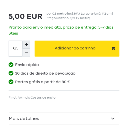
por
0,5
metro
incl. IVA
( Largura (cm): 142 cm |
5,00 EUR
Preço unitário
9,99 € / metro
)
Pronto para envio imediato, prazo de entrega: 5–7 dias
úteis
Adicionar ao carrinho
Envio rápido
30 dias de direito de devolução
Portes grátis a partir de 80 €
* incl. IVA mais
Custos de envio
Mais detalhes