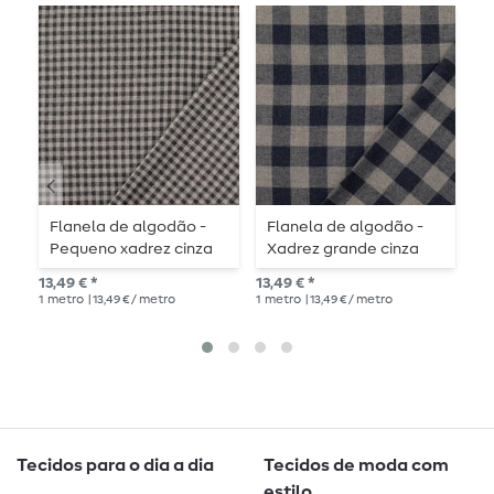
Flanela de algodão -
Flanela de algodão -
A
Pequeno xadrez cinza
Xadrez grande cinza
a
antracite
azul
13,49 € *
13,49 € *
9,9
1
metro
| 13,49 € / metro
1
metro
| 13,49 € / metro
1
me
Tecidos para o dia a dia
Tecidos de moda com
estilo