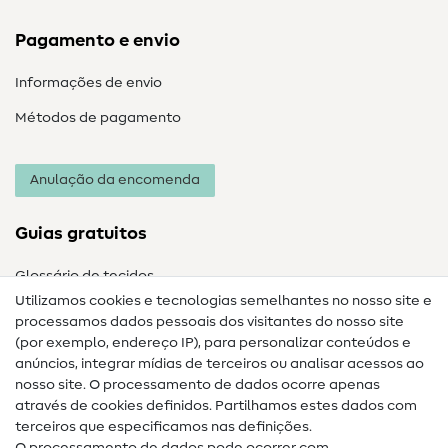
Pagamento e envio
Informações de envio
Métodos de pagamento
Anulação da encomenda
Guias gratuitos
Glossário de tecidos
Utilizamos cookies e tecnologias semelhantes no nosso site e
Glossário de costura
processamos dados pessoais dos visitantes do nosso site
(por exemplo, endereço IP), para personalizar conteúdos e
Guias de costura
anúncios, integrar mídias de terceiros ou analisar acessos ao
nosso site. O processamento de dados ocorre apenas
Ajuda e contacto
através de cookies definidos. Partilhamos estes dados com
terceiros que especificamos nas definições.
Contacto