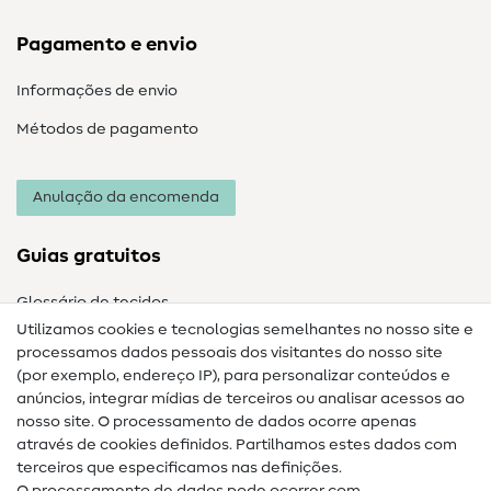
Pagamento e envio
Informações de envio
Métodos de pagamento
Anulação da encomenda
Guias gratuitos
Glossário de tecidos
Utilizamos cookies e tecnologias semelhantes no nosso site e
Glossário de costura
processamos dados pessoais dos visitantes do nosso site
(por exemplo, endereço IP), para personalizar conteúdos e
Guias de costura
anúncios, integrar mídias de terceiros ou analisar acessos ao
nosso site. O processamento de dados ocorre apenas
Ajuda e contacto
através de cookies definidos. Partilhamos estes dados com
terceiros que especificamos nas definições.
Contacto