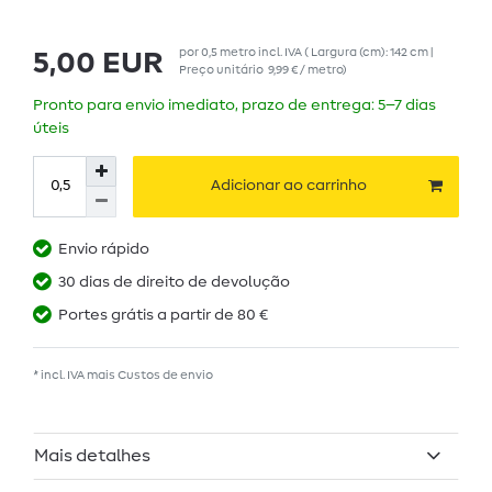
por
0,5
metro
incl. IVA
( Largura (cm): 142 cm |
5,00 EUR
Preço unitário
9,99 € / metro
)
Pronto para envio imediato, prazo de entrega: 5–7 dias
úteis
Adicionar ao carrinho
Envio rápido
30 dias de direito de devolução
Portes grátis a partir de 80 €
* incl. IVA mais
Custos de envio
Mais detalhes