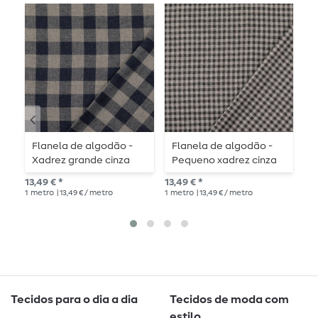
Flanela de algodão -
Flanela de algodão -
A
Xadrez grande cinza
Pequeno xadrez cinza
a
azul
antracite
13,49 € *
13,49 € *
9,9
1
metro
| 13,49 € / metro
1
metro
| 13,49 € / metro
1
me
Tecidos para o dia a dia
Tecidos de moda com
estilo