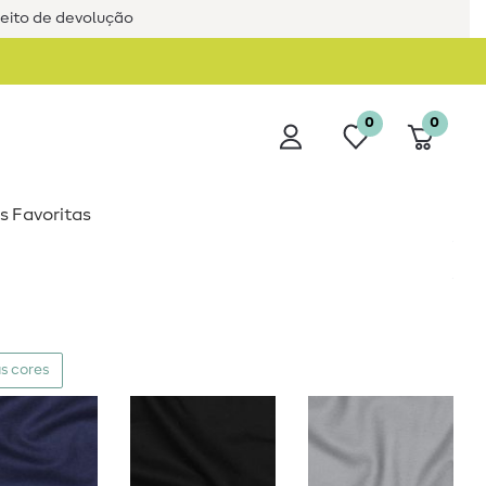
reito de devolução
0
0
s Favoritas
s cores