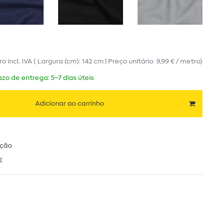
ro
incl. IVA
( Largura (cm): 142 cm | Preço unitário
9,99 € / metro
)
zo de entrega: 5–7 dias úteis
Adicionar ao carrinho
ução
€