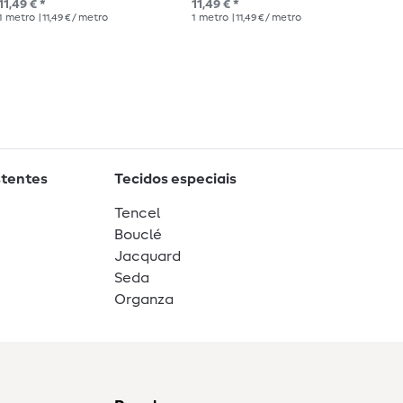
11,49 € *
11,49 € *
PVP
1
metro
| 11,49 € / metro
1
metro
| 11,49 € / metro
1
me
stentes
Tecidos especiais
Tencel
Bouclé
Jacquard
Seda
Organza