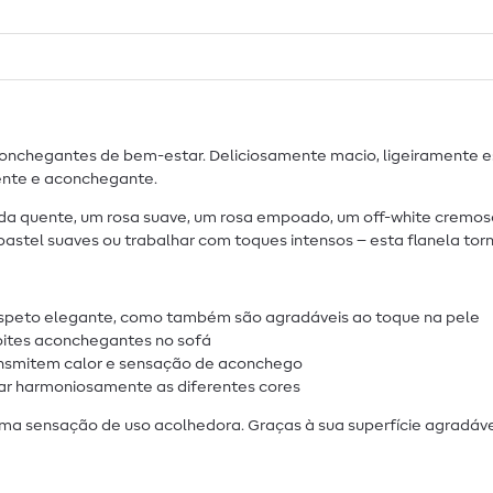
onchegantes de bem-estar. Deliciosamente macio, ligeiramente e
uente e aconchegante.
a quente, um rosa suave, um rosa empoado, um off-white cremoso,
 pastel suaves ou trabalhar com toques intensos – esta flanela tor
aspeto elegante, como também são agradáveis ao toque na pele
noites aconchegantes no sofá
nsmitem calor e sensação de aconchego
nar harmoniosamente as diferentes cores
 uma sensação de uso acolhedora. Graças à sua superfície agradáv