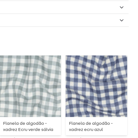
Flanela de algodão -
Flanela de algodão -
A
xadrez Ecru verde sálvia
xadrez ecru azul
n