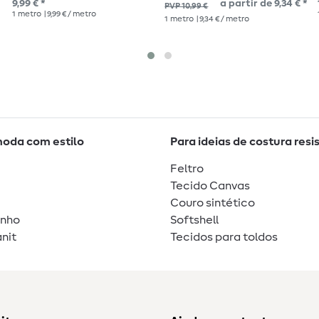
9,99 € *
a partir de 9,34 € *
PVP 10,99 €
1
metro
| 9,99 € / metro
1
metro
| 9,34 € / metro
moda com estilo
Para ideias de costura resi
Feltro
Tecido Canvas
Couro sintético
unho
Softshell
nit
Tecidos para toldos