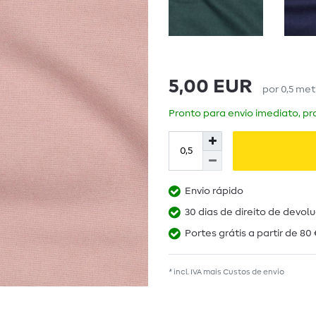
5,00 EUR
por
0,5
met
Pronto para envio imediato, pra
Envio rápido
30 dias de direito de devol
Portes grátis a partir de 80 
* incl. IVA mais
Custos de envio