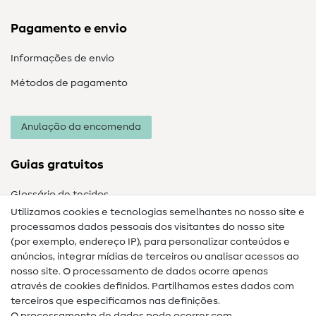
Pagamento e envio
Informações de envio
Métodos de pagamento
Anulação da encomenda
Guias gratuitos
Glossário de tecidos
Utilizamos cookies e tecnologias semelhantes no nosso site e
Glossário de costura
processamos dados pessoais dos visitantes do nosso site
(por exemplo, endereço IP), para personalizar conteúdos e
Guias de costura
anúncios, integrar mídias de terceiros ou analisar acessos ao
nosso site. O processamento de dados ocorre apenas
Ajuda e contacto
através de cookies definidos. Partilhamos estes dados com
terceiros que especificamos nas definições.
Contacto