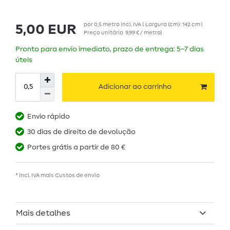
por
0,5
metro
incl. IVA
( Largura (cm): 142 cm |
5,00 EUR
Preço unitário
9,99 € / metro
)
Pronto para envio imediato, prazo de entrega: 5–7 dias
úteis
Adicionar ao carrinho
Envio rápido
30 dias de direito de devolução
Portes grátis a partir de 80 €
* incl. IVA mais
Custos de envio
Mais detalhes