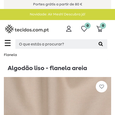
Portes grátis a partir de 80 €
Novidade: Air Mesh! Descubra já!
0
0
☰
Flanela
Algodão liso - flanela areia