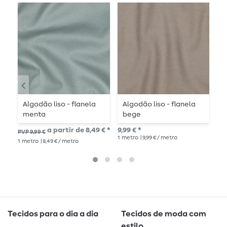
Algodão liso - flanela
Algodão liso - flanela
F
menta
bege
c
a partir de 8,49 € *
9,99 € *
10,
PVP 9,99 €
1
metro
| 9,99 € / metro
1
me
1
metro
| 8,49 € / metro
Tecidos para o dia a dia
Tecidos de moda com
estilo