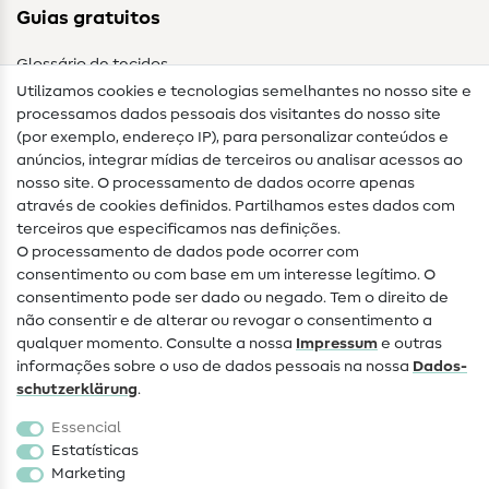
Guias gratuitos
Glossário de tecidos
Utilizamos cookies e tecnologias semelhantes no nosso site e
Glossário de costura
processamos dados pessoais dos visitantes do nosso site
(por exemplo, endereço IP), para personalizar conteúdos e
Guias de costura
anúncios, integrar mídias de terceiros ou analisar acessos ao
nosso site. O processamento de dados ocorre apenas
Ajuda e contacto
através de cookies definidos. Partilhamos estes dados com
terceiros que especificamos nas definições.
Contacto
O processamento de dados pode ocorrer com
Mudança de proprietário
consentimento ou com base em um interesse legítimo. O
consentimento pode ser dado ou negado. Tem o direito de
Perguntas frequentes (FAQ)
não consentir e de alterar ou revogar o consentimento a
qualquer momento. Consulte a nossa
Impressum
e outras
Direito de cancelamento
informações sobre o uso de dados pessoais na nossa
Dados­
Popular
schutz­erklärung
.
Essencial
Tecidos
Estatísticas
Marketing
Acessórios de costura