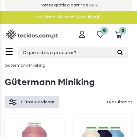
Portes grátis a partir de 80 €
Novidade: Air Mesh! Descubra já!
0
0
☰
Gütermann Miniking
Gütermann Miniking
Filtrar e ordenar
3 Resultados