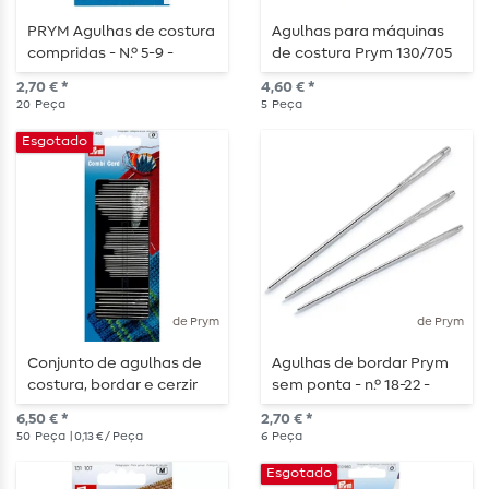
PRYM Agulhas de costura
Agulhas para máquinas
compridas - N.º 5-9 -
de costura Prym 130/705
sortido 20 peças
"Standard" - 70-100 - 5
2,70 € *
4,60 € *
peças
20
Peça
5
Peça
Esgotado
de Prym
de Prym
Conjunto de agulhas de
Agulhas de bordar Prym
costura, bordar e cerzir
sem ponta - n.º 18-22 -
PRYM com enfiador - 50
sortido - 6 peças
6,50 € *
2,70 € *
agulhas
50
Peça
| 0,13 € / Peça
6
Peça
Esgotado