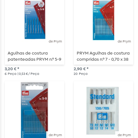
de Prym
de Prym
Agulhas de costura
PRYM Agulhas de costura
patenteadas PRYM n.º 5-9
compridas n.º 7 - 0,70 x 38
- 6 peças
mm - 20 unidades
3,20 € *
2,90 € *
6
Peça
| 0,53 € / Peça
20
Peça
de Prym
de Prym