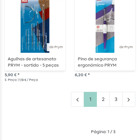
de Prym
de Prym
Agulhas de artesanato
Pino de segurança
PRYM - sortido - 5 peças
ergonómico PRYM
5,90 € *
6,20 € *
5
Peça
| 1,18 € / Peça
1
2
3
Página: 1 / 3