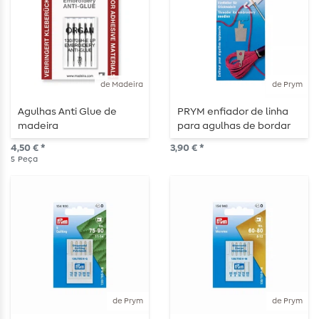
de Madeira
de Prym
Agulhas Anti Glue de
PRYM enfiador de linha
madeira
para agulhas de bordar
4,50 € *
3,90 € *
5
Peça
de Prym
de Prym