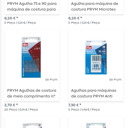
PRYM Agulha 75 e 90 para
Agulha para máquina de
máquina de costura para
costura PRYM Microtex
quilting - 5 peças
60-80 - 5 peças
6,20 € *
6,20 € *
5
Peça
| 1,24 € / Peça
5
Peça
| 1,24 € / Peça
de Prym
de Prym
PRYM Agulhas de costura
Agulhas para máquinas
de meio comprimento n.º
de costura PRYM Anti
3-7 - 20 unidades
Glue 75-100 - 5 peças
2,70 € *
7,30 € *
20
Peça
| 0,14 € / Peça
5
Peça
| 1,46 € / Peça