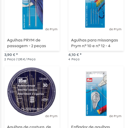
de Prym
de Prym
Agulhas PRYM de
Agulhas para missangas
passagem - 2 peças
Prym n.º 10 e n.º 12 - 4
peças
3,90 € *
4,10 € *
2
Peça
| 1,95 € / Peça
4
Peça
de Prym
de Prym
Agulhas de costura, de
Enfiador de agulhas