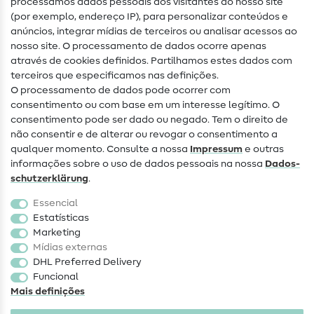
processamos dados pessoais dos visitantes do nosso site
(por exemplo, endereço IP), para personalizar conteúdos e
Guias de costura
anúncios, integrar mídias de terceiros ou analisar acessos ao
nosso site. O processamento de dados ocorre apenas
Ajuda e contacto
através de cookies definidos. Partilhamos estes dados com
terceiros que especificamos nas definições.
Contacto
O processamento de dados pode ocorrer com
Mudança de proprietário
consentimento ou com base em um interesse legítimo. O
consentimento pode ser dado ou negado. Tem o direito de
Perguntas frequentes (FAQ)
não consentir e de alterar ou revogar o consentimento a
qualquer momento. Consulte a nossa
Impressum
e outras
Direito de cancelamento
informações sobre o uso de dados pessoais na nossa
Dados­
Popular
schutz­erklärung
.
Essencial
Tecidos
Estatísticas
Marketing
Acessórios de costura
Mídias externas
Promoção
DHL Preferred Delivery
Funcional
Mais definições