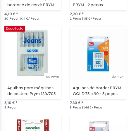
bordar e de cerzir PRYM -
PRYM - 2 peças
30 peças
4,10 € *
2,30 € *
30
Peça
| 0,14 € / Peça
2
Peça
| 1,15 € / Peça
Esgotado
de Prym
de Prym
Agulhas para máquinas
Agulhas de bordar PRYM
de costura Prym 130/705
GOLD 75 e 90 - 5 peças
"Jeans" - tamanho 90 - 5
5,10 € *
7,30 € *
peças
5
Peça
5
Peça
| 1,46 € / Peça