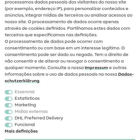
processamos dados pessoais dos visitantes do nosso site
(por exemplo, endereço IP), para personalizar conteúdos e
Guias de costura
anúncios, integrar mídias de terceiros ou analisar acessos ao
nosso site. O processamento de dados ocorre apenas
Ajuda e contacto
através de cookies definidos. Partilhamos estes dados com
terceiros que especificamos nas definições.
Contacto
O processamento de dados pode ocorrer com
Mudança de proprietário
consentimento ou com base em um interesse legítimo. O
consentimento pode ser dado ou negado. Tem o direito de
Perguntas frequentes (FAQ)
não consentir e de alterar ou revogar o consentimento a
qualquer momento. Consulte a nossa
Impressum
e outras
Direito de cancelamento
informações sobre o uso de dados pessoais na nossa
Dados­
Popular
schutz­erklärung
.
Essencial
Tecidos
Estatísticas
Marketing
Acessórios de costura
Mídias externas
Promoção
DHL Preferred Delivery
Funcional
Mais definições