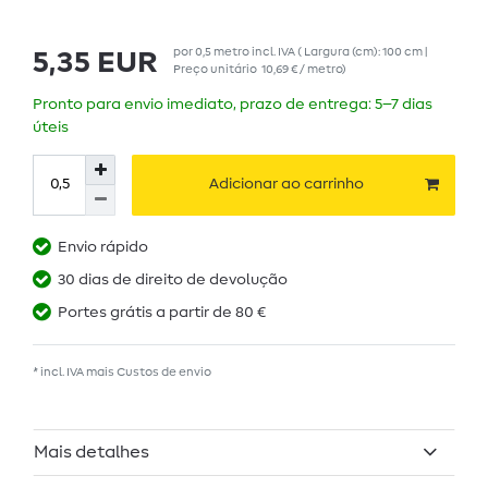
por
0,5
metro
incl. IVA
( Largura (cm): 100 cm |
5,35 EUR
Preço unitário
10,69 € / metro
)
Pronto para envio imediato, prazo de entrega: 5–7 dias
úteis
Adicionar ao carrinho
Envio rápido
30 dias de direito de devolução
Portes grátis a partir de 80 €
* incl. IVA mais
Custos de envio
Mais detalhes