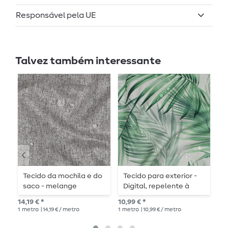
Responsável pela UE
Talvez também interessante
Tecido da mochila e do
Tecido para exterior -
M
saco - melange
Digital, repelente à
U
cinzento-prateado
água, folhas, branco
14,19 € *
10,99 € *
10,
1
metro
| 14,19 € / metro
1
metro
| 10,99 € / metro
1
me