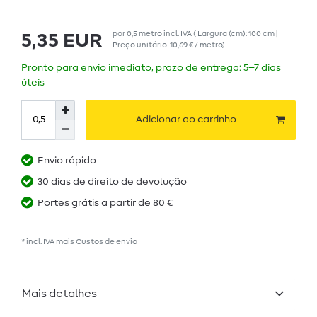
por
0,5
metro
incl. IVA
( Largura (cm): 100 cm |
5,35 EUR
Preço unitário
10,69 € / metro
)
Pronto para envio imediato, prazo de entrega: 5–7 dias
úteis
Adicionar ao carrinho
Envio rápido
30 dias de direito de devolução
Portes grátis a partir de 80 €
* incl. IVA mais
Custos de envio
Mais detalhes