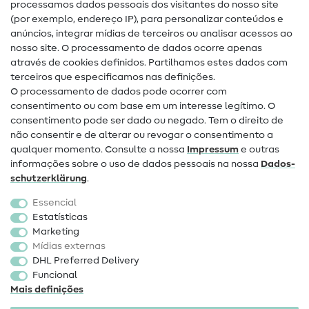
processamos dados pessoais dos visitantes do nosso site
(por exemplo, endereço IP), para personalizar conteúdos e
Guias de costura
anúncios, integrar mídias de terceiros ou analisar acessos ao
nosso site. O processamento de dados ocorre apenas
Ajuda e contacto
através de cookies definidos. Partilhamos estes dados com
terceiros que especificamos nas definições.
Contacto
O processamento de dados pode ocorrer com
Mudança de proprietário
consentimento ou com base em um interesse legítimo. O
consentimento pode ser dado ou negado. Tem o direito de
Perguntas frequentes (FAQ)
não consentir e de alterar ou revogar o consentimento a
qualquer momento. Consulte a nossa
Impressum
e outras
Direito de cancelamento
informações sobre o uso de dados pessoais na nossa
Dados­
Popular
schutz­erklärung
.
Essencial
Tecidos
Estatísticas
Marketing
Acessórios de costura
Mídias externas
Promoção
DHL Preferred Delivery
Funcional
Mais definições