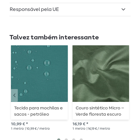
Responsável pela UE
Talvez também interessante
Tecido para mochilas e
Couro sintético Micro –
T
sacos - petróleo
Verde floresta escuro
D
á
10,99 € *
16,19 € *
10,
f
1
metro
| 10,99 € / metro
1
metro
| 16,19 € / metro
1
me