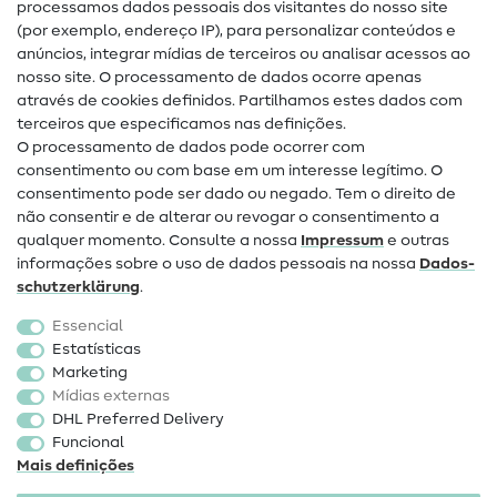
processamos dados pessoais dos visitantes do nosso site
(por exemplo, endereço IP), para personalizar conteúdos e
Guias de costura
anúncios, integrar mídias de terceiros ou analisar acessos ao
nosso site. O processamento de dados ocorre apenas
Ajuda e contacto
através de cookies definidos. Partilhamos estes dados com
terceiros que especificamos nas definições.
Contacto
O processamento de dados pode ocorrer com
Mudança de proprietário
consentimento ou com base em um interesse legítimo. O
consentimento pode ser dado ou negado. Tem o direito de
Perguntas frequentes (FAQ)
não consentir e de alterar ou revogar o consentimento a
qualquer momento. Consulte a nossa
Impressum
e outras
Direito de cancelamento
informações sobre o uso de dados pessoais na nossa
Dados­
Popular
schutz­erklärung
.
Essencial
Tecidos
Estatísticas
Marketing
Acessórios de costura
Mídias externas
Promoção
DHL Preferred Delivery
Funcional
Mais definições