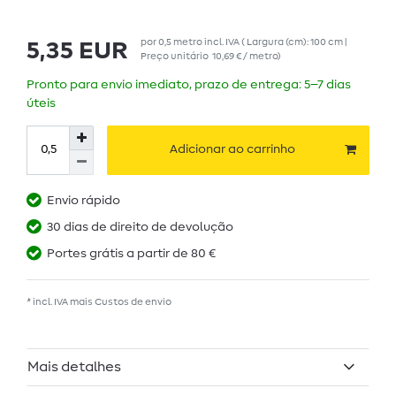
por
0,5
metro
incl. IVA
( Largura (cm): 100 cm |
5,35 EUR
Preço unitário
10,69 € / metro
)
Pronto para envio imediato, prazo de entrega: 5–7 dias
úteis
Adicionar ao carrinho
Envio rápido
30 dias de direito de devolução
Portes grátis a partir de 80 €
* incl. IVA mais
Custos de envio
Mais detalhes