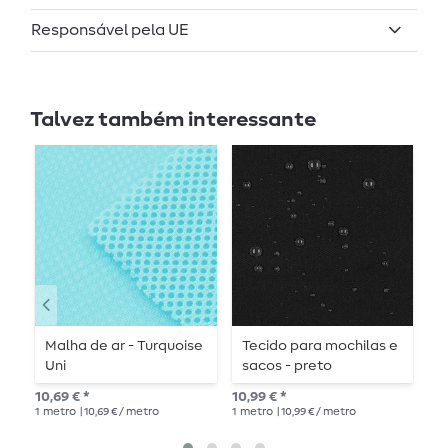
Responsável pela UE
Talvez também interessante
Malha de ar - Turquoise
Tecido para mochilas e
C
Uni
sacos - preto
D
10,69 € *
10,99 € *
16,
1
metro
| 10,69 € / metro
1
metro
| 10,99 € / metro
1
me