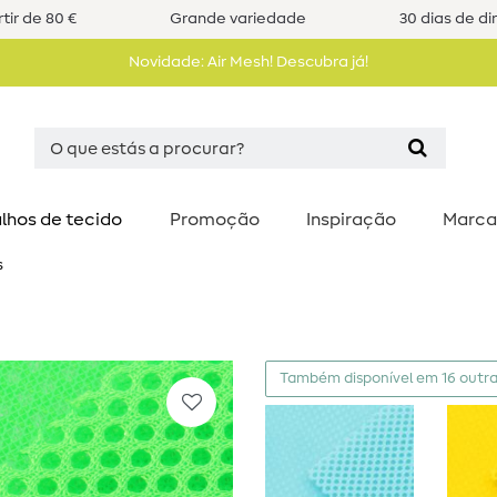
tir de 80 €
Grande variedade
30 dias de di
Novidade: Air Mesh! Descubra já!
lhos de tecido
Promoção
Inspiração
Marca
s
Também disponível em 16 outra