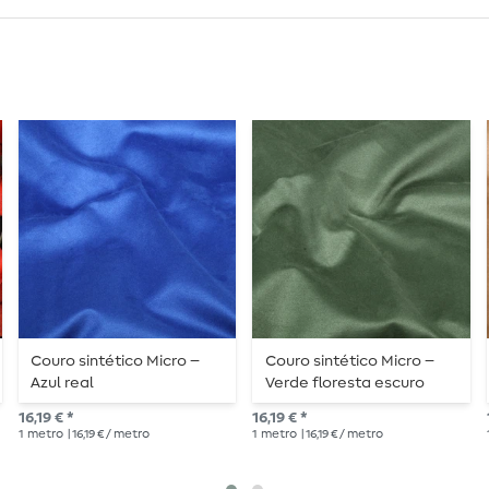
Couro sintético Micro –
Couro sintético Micro –
Azul real
Verde floresta escuro
16,19 € *
16,19 € *
1
metro
| 16,19 € / metro
1
metro
| 16,19 € / metro