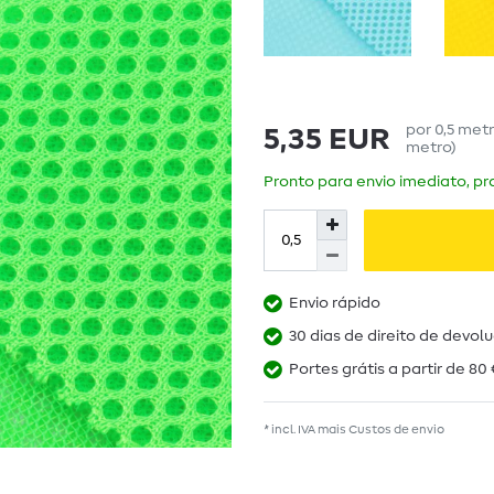
por
0,5
met
5,35 EUR
metro
)
Pronto para envio imediato, pra
Envio rápido
30 dias de direito de devol
Portes grátis a partir de 80 
* incl. IVA mais
Custos de envio