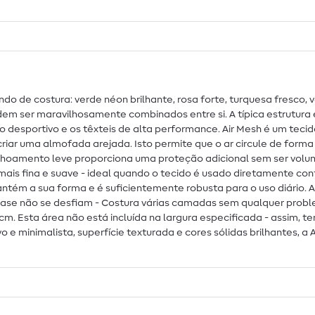
undo de costura: verde néon brilhante, rosa forte, turquesa fresco
dem ser maravilhosamente combinados entre si. A típica estrutura
o desportivo e os têxteis de alta performance. Air Mesh é um tec
iar uma almofada arejada. Isto permite que o ar circule de form
oamento leve proporciona uma proteção adicional sem ser volumos
e mais fina e suave - ideal quando o tecido é usado diretamente 
ém a sua forma e é suficientemente robusta para o uso diário. A 
quase não se desfiam - Costura várias camadas sem qualquer prob
cm. Esta área não está incluída na largura especificada - assim, 
 e minimalista, superfície texturada e cores sólidas brilhantes, a 