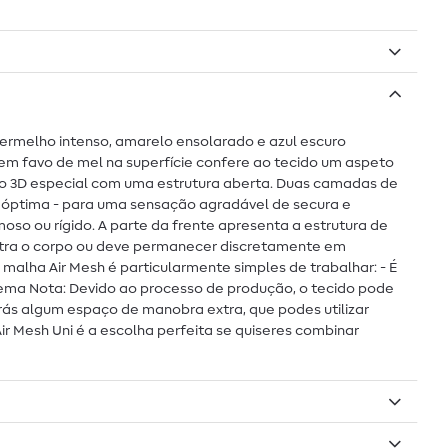
, vermelho intenso, amarelo ensolarado e azul escuro
 em favo de mel na superfície confere ao tecido um aspeto
ido 3D especial com uma estrutura aberta. Duas camadas de
a óptima - para uma sensação agradável de secura e
o ou rígido. A parte da frente apresenta a estrutura de
contra o corpo ou deve permanecer discretamente em
malha Air Mesh é particularmente simples de trabalhar: - É
lema Nota: Devido ao processo de produção, o tecido pode
terás algum espaço de manobra extra, que podes utilizar
Air Mesh Uni é a escolha perfeita se quiseres combinar