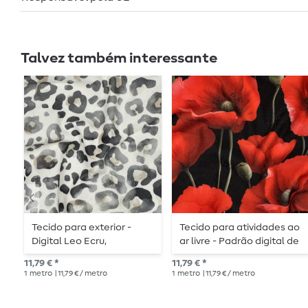
Talvez também interessante
Tecido para exterior -
Tecido para atividades ao
Digital Leo Ecru,
ar livre - Padrão digital de
repelente à água
papoilas pretas,
11,79 € *
11,79 € *
repelente à água
1
metro
| 11,79 € / metro
1
metro
| 11,79 € / metro