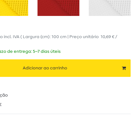
ro
incl. IVA
( Largura (cm): 100 cm | Preço unitário
10,69 € /
zo de entrega: 5–7 dias úteis
Adicionar ao carrinho
ução
€