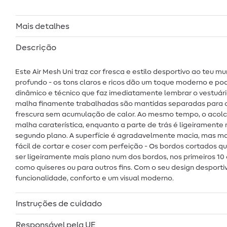
Mais detalhes
Descrição
Este Air Mesh Uni traz cor fresca e estilo desportivo ao teu m
profundo - os tons claros e ricos dão um toque moderno e po
dinâmico e técnico que faz imediatamente lembrar o vestuári
malha finamente trabalhadas são mantidas separadas para cr
frescura sem acumulação de calor. Ao mesmo tempo, o acolch
malha caraterística, enquanto a parte de trás é ligeirament
segundo plano. A superfície é agradavelmente macia, mas mant
fácil de cortar e coser com perfeição - Os bordos cortados 
ser ligeiramente mais plano num dos bordos, nos primeiros 10 
como quiseres ou para outros fins. Com o seu design desportivo
funcionalidade, conforto e um visual moderno.
Instruções de cuidado
Responsável pela UE