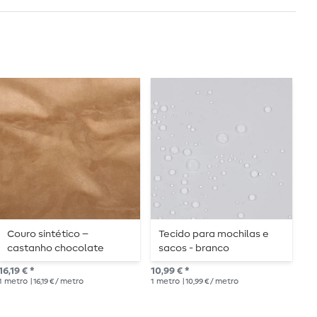
Couro sintético –
Tecido para mochilas e
A
castanho chocolate
sacos - branco
10,
16,19 € *
10,99 € *
1
me
1
metro
| 16,19 € / metro
1
metro
| 10,99 € / metro