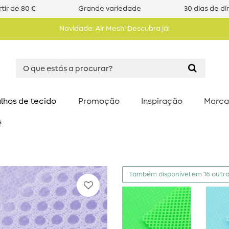
tir de 80 €
Grande variedade
30 dias de di
Novidade: Air Mesh! Descubra já!
lhos de tecido
Promoção
Inspiração
Marca
s
Também disponível em 16 outra