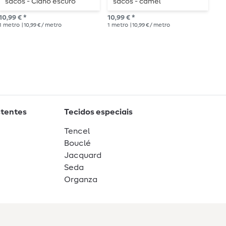
sacos - Ciano escuro
sacos - camel
p
10,99 € *
10,99 € *
21,
1
metro
| 10,99 € / metro
1
metro
| 10,99 € / metro
1
me
stentes
Tecidos especiais
Tencel
Bouclé
Jacquard
Seda
Organza