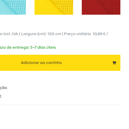
ro
incl. IVA
( Largura (cm): 100 cm | Preço unitário
10,69 € /
zo de entrega: 5–7 dias úteis
Adicionar ao carrinho
ução
€