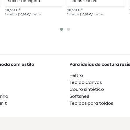
saco - beringela
sacos - Malva
10,99 € *
10,99 € *
1
metro
| 10,99 € / metro
1
metro
| 10,99 € / metro
moda com estilo
Para ideias de costura resi
Feltro
Tecido Canvas
Couro sintético
unho
Softshell
nit
Tecidos para toldos