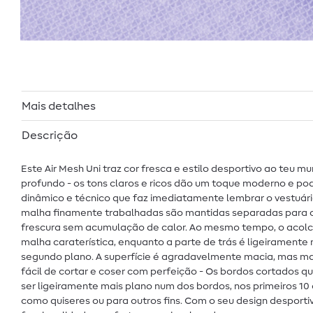
Mais detalhes
Descrição
Este Air Mesh Uni traz cor fresca e estilo desportivo ao teu m
profundo - os tons claros e ricos dão um toque moderno e po
dinâmico e técnico que faz imediatamente lembrar o vestuári
malha finamente trabalhadas são mantidas separadas para cr
frescura sem acumulação de calor. Ao mesmo tempo, o acolch
malha caraterística, enquanto a parte de trás é ligeirament
segundo plano. A superfície é agradavelmente macia, mas mant
fácil de cortar e coser com perfeição - Os bordos cortados 
ser ligeiramente mais plano num dos bordos, nos primeiros 10 
como quiseres ou para outros fins. Com o seu design desportivo