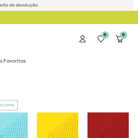
reito de devolução
0
0
s Favoritas
s cores