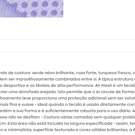
undo de costura: verde néon brilhante, rosa forte, turquesa fresco
dem ser maravilhosamente combinados entre si. A típica estrutura
o desportivo e os têxteis de alta performance. Air Mesh é um tec
iar uma almofada arejada. Isto permite que o ar circule de form
oamento leve proporciona uma proteção adicional sem ser volumos
e mais fina e suave - ideal quando o tecido é usado diretamente 
ém a sua forma e é suficientemente robusta para o uso diário. A 
quase não se desfiam - Costura várias camadas sem qualquer prob
cm. Esta área não está incluída na largura especificada - assim, 
 e minimalista, superfície texturada e cores sólidas brilhantes, a 