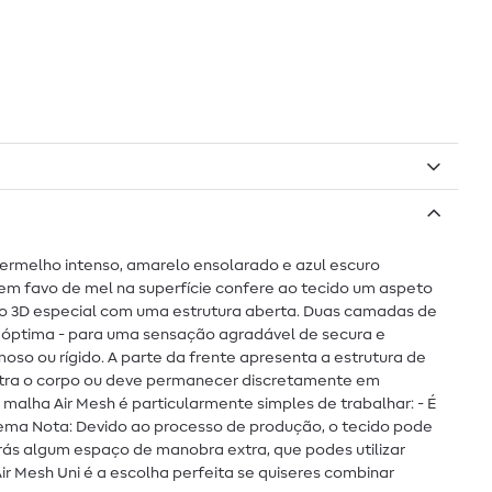
, vermelho intenso, amarelo ensolarado e azul escuro
 em favo de mel na superfície confere ao tecido um aspeto
ido 3D especial com uma estrutura aberta. Duas camadas de
a óptima - para uma sensação agradável de secura e
o ou rígido. A parte da frente apresenta a estrutura de
contra o corpo ou deve permanecer discretamente em
malha Air Mesh é particularmente simples de trabalhar: - É
lema Nota: Devido ao processo de produção, o tecido pode
terás algum espaço de manobra extra, que podes utilizar
Air Mesh Uni é a escolha perfeita se quiseres combinar