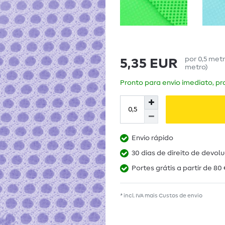
por
0,5
met
5,35 EUR
metro
)
Pronto para envio imediato, pra
Envio rápido
30 dias de direito de devol
Portes grátis a partir de 80 
* incl. IVA mais
Custos de envio