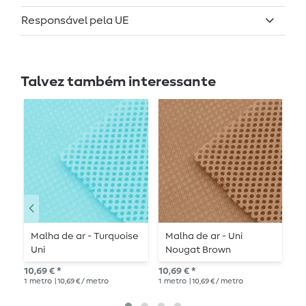
Responsável pela UE
Talvez também interessante
Malha de ar - Turquoise
Malha de ar - Uni
M
Uni
Nougat Brown
10,
10,69 € *
10,69 € *
1
me
1
metro
| 10,69 € / metro
1
metro
| 10,69 € / metro