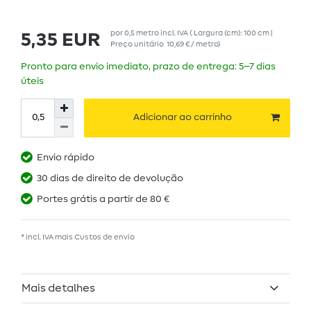
por
0,5
metro
incl. IVA
( Largura (cm): 100 cm |
5,35 EUR
Preço unitário
10,69 € / metro
)
Pronto para envio imediato, prazo de entrega: 5–7 dias
úteis
Adicionar ao carrinho
Envio rápido
30 dias de direito de devolução
Portes grátis a partir de 80 €
* incl. IVA mais
Custos de envio
Mais detalhes