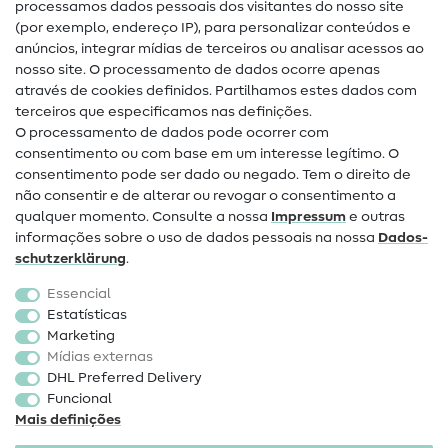
processamos dados pessoais dos visitantes do nosso site
(por exemplo, endereço IP), para personalizar conteúdos e
Guias de costura
anúncios, integrar mídias de terceiros ou analisar acessos ao
nosso site. O processamento de dados ocorre apenas
Ajuda e contacto
através de cookies definidos. Partilhamos estes dados com
terceiros que especificamos nas definições.
Contacto
O processamento de dados pode ocorrer com
Mudança de proprietário
consentimento ou com base em um interesse legítimo. O
consentimento pode ser dado ou negado. Tem o direito de
Perguntas frequentes (FAQ)
não consentir e de alterar ou revogar o consentimento a
qualquer momento. Consulte a nossa
Impressum
e outras
Direito de cancelamento
informações sobre o uso de dados pessoais na nossa
Dados­
Popular
schutz­erklärung
.
Essencial
Tecidos
Estatísticas
Marketing
Acessórios de costura
Mídias externas
Promoção
DHL Preferred Delivery
Funcional
Mais definições