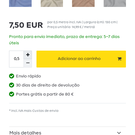
por
0,5
metro
incl. IVA
( Largura (cm): 130 cm |
7,50 EUR
Preço unitário
14,99 € / metro
)
Pronto para envio imediato, prazo de entrega: 5–7 dias
úteis
Adicionar ao carrinho
Envio rápido
30 dias de direito de devolução
Portes grátis a partir de 80 €
* incl. IVA mais
Custos de envio
Mais detalhes