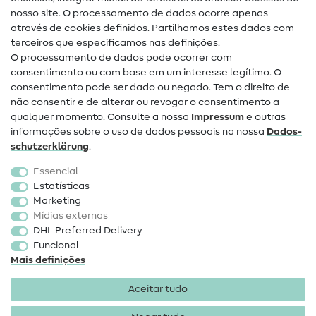
nosso site. O processamento de dados ocorre apenas
Ajuda e contacto
através de cookies definidos. Partilhamos estes dados com
terceiros que especificamos nas definições.
Contacto
O processamento de dados pode ocorrer com
Mudança de proprietário
consentimento ou com base em um interesse legítimo. O
consentimento pode ser dado ou negado. Tem o direito de
Perguntas frequentes (FAQ)
não consentir e de alterar ou revogar o consentimento a
qualquer momento. Consulte a nossa
Impressum
e outras
Direito de cancelamento
informações sobre o uso de dados pessoais na nossa
Dados­
Popular
schutz­erklärung
.
Essencial
Tecidos
Estatísticas
Marketing
Acessórios de costura
Mídias externas
Promoção
DHL Preferred Delivery
Funcional
Mais definições
Aceitar tudo