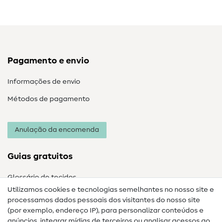
Pagamento e envio
Informações de envio
Métodos de pagamento
Anulação da encomenda
Guias gratuitos
Glossário de tecidos
Utilizamos cookies e tecnologias semelhantes no nosso site e
Glossário de costura
processamos dados pessoais dos visitantes do nosso site
(por exemplo, endereço IP), para personalizar conteúdos e
Guias de costura
anúncios, integrar mídias de terceiros ou analisar acessos ao