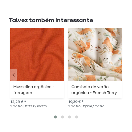
Talvez também interessante
Musselina orgânica -
Camisola de verão
M
ferrugem
orgânica - French Terry
-
com padrão digital de
B
12,29 € *
19,39 € *
27,
raposas, cor off-white
1
metro
| 12,29 € / metro
1
metro
| 19,39 € / metro
1
me