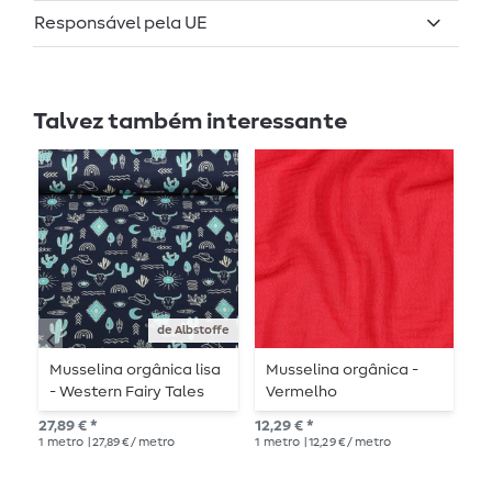
Responsável pela UE
Talvez também interessante
de Albstoffe
Musselina orgânica lisa
Musselina orgânica -
M
- Western Fairy Tales
Vermelho
t
Yeehaw Blue
27,89 € *
12,29 € *
14,
1
metro
| 27,89 € / metro
1
metro
| 12,29 € / metro
1
me