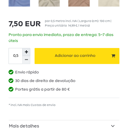
por
0,5
metro
incl. IVA
( Largura (cm): 130 cm |
7,50 EUR
Preço unitário
14,99 € / metro
)
Pronto para envio imediato, prazo de entrega: 5–7 dias
úteis
Adicionar ao carrinho
Envio rápido
30 dias de direito de devolução
Portes grátis a partir de 80 €
* incl. IVA mais
Custos de envio
Mais detalhes