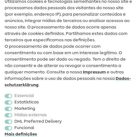
Utilizamos cookies e tecnologias semelhantes no nosso site e
Glossário de costura
processamos dados pessoais dos visitantes do nosso site
(por exemplo, endereço IP), para personalizar conteúdos e
Guias de costura
anúncios, integrar mídias de terceiros ou analisar acessos ao
nosso site. O processamento de dados ocorre apenas
Ajuda e contacto
através de cookies definidos. Partilhamos estes dados com
terceiros que especificamos nas definições.
Contacto
O processamento de dados pode ocorrer com
Mudança de proprietário
consentimento ou com base em um interesse legítimo. O
consentimento pode ser dado ou negado. Tem o direito de
Perguntas frequentes (FAQ)
não consentir e de alterar ou revogar o consentimento a
qualquer momento. Consulte a nossa
Impressum
e outras
Direito de cancelamento
informações sobre o uso de dados pessoais na nossa
Dados­
Popular
schutz­erklärung
.
Essencial
Tecidos
Estatísticas
Marketing
Acessórios de costura
Mídias externas
Promoção
DHL Preferred Delivery
Funcional
Mais definições