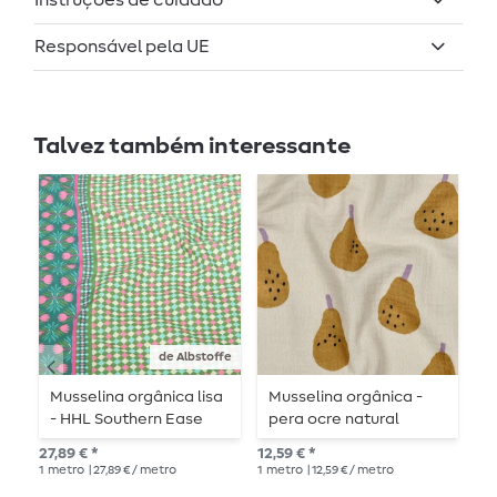
Instruções de cuidado
Responsável pela UE
Talvez também interessante
de Albstoffe
Musselina orgânica lisa
Musselina orgânica -
M
- HHL Southern Ease
pera ocre natural
V
Woven Verde Claro
27,89 € *
12,59 € *
12,
1
metro
| 27,89 € / metro
1
metro
| 12,59 € / metro
1
me