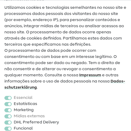
Glossário de tecidos
Utilizamos cookies e tecnologias semelhantes no nosso site e
Glossário de costura
processamos dados pessoais dos visitantes do nosso site
(por exemplo, endereço IP), para personalizar conteúdos e
Guias de costura
anúncios, integrar mídias de terceiros ou analisar acessos ao
nosso site. O processamento de dados ocorre apenas
Ajuda e contacto
através de cookies definidos. Partilhamos estes dados com
terceiros que especificamos nas definições.
Contacto
O processamento de dados pode ocorrer com
Mudança de proprietário
consentimento ou com base em um interesse legítimo. O
consentimento pode ser dado ou negado. Tem o direito de
Perguntas frequentes (FAQ)
não consentir e de alterar ou revogar o consentimento a
qualquer momento. Consulte a nossa
Impressum
e outras
Direito de cancelamento
informações sobre o uso de dados pessoais na nossa
Dados­
Popular
schutz­erklärung
.
Essencial
Tecidos
Estatísticas
Marketing
Acessórios de costura
Mídias externas
Promoção
DHL Preferred Delivery
Funcional