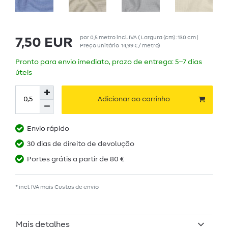
por
0,5
metro
incl. IVA
( Largura (cm): 130 cm |
7,50 EUR
Preço unitário
14,99 € / metro
)
Pronto para envio imediato, prazo de entrega: 5–7 dias
úteis
Adicionar ao carrinho
Envio rápido
30 dias de direito de devolução
Portes grátis a partir de 80 €
* incl. IVA mais
Custos de envio
Mais detalhes