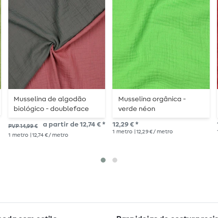
Musselina de algodão
Musselina orgânica -
biológico - doubleface
verde néon
cinza rosa antigo
a partir de 12,74 € *
12,29 € *
PVP 14,99 €
1
metro
| 12,29 € / metro
1
metro
| 12,74 € / metro