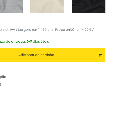
ro
incl. IVA
( Largura (cm): 130 cm | Preço unitário
14,99 € /
zo de entrega: 5–7 dias úteis
Adicionar ao carrinho
ução
€