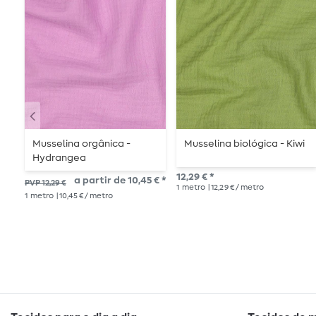
Musselina orgânica -
Musselina biológica - Kiwi
Hydrangea
12,29 € *
a partir de 10,45 € *
PVP 12,29 €
1
metro
| 12,29 € / metro
1
metro
| 10,45 € / metro