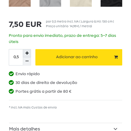
por
0,5
metro
incl. IVA
( Largura (cm): 130 cm |
7,50 EUR
Preço unitário
14,99 € / metro
)
Pronto para envio imediato, prazo de entrega: 5–7 dias
úteis
Adicionar ao carrinho
Envio rápido
30 dias de direito de devolução
Portes grátis a partir de 80 €
* incl. IVA mais
Custos de envio
Mais detalhes