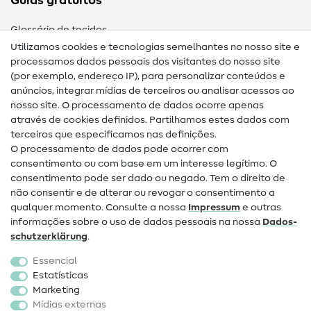
Guias gratuitos
Glossário de tecidos
Utilizamos cookies e tecnologias semelhantes no nosso site e
Glossário de costura
processamos dados pessoais dos visitantes do nosso site
(por exemplo, endereço IP), para personalizar conteúdos e
Guias de costura
anúncios, integrar mídias de terceiros ou analisar acessos ao
nosso site. O processamento de dados ocorre apenas
Ajuda e contacto
através de cookies definidos. Partilhamos estes dados com
terceiros que especificamos nas definições.
Contacto
O processamento de dados pode ocorrer com
Mudança de proprietário
consentimento ou com base em um interesse legítimo. O
consentimento pode ser dado ou negado. Tem o direito de
Perguntas frequentes (FAQ)
não consentir e de alterar ou revogar o consentimento a
qualquer momento. Consulte a nossa
Impressum
e outras
Direito de cancelamento
informações sobre o uso de dados pessoais na nossa
Dados­
Popular
schutz­erklärung
.
Essencial
Tecidos
Estatísticas
Marketing
Acessórios de costura
Mídias externas