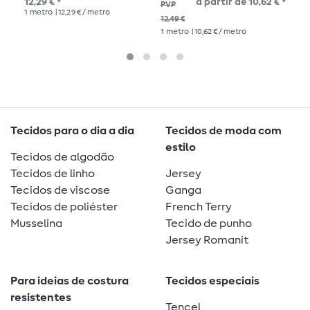
12,29 € *
a partir de 10,62 € *
12,
PVP
1
metro
| 12,29 € / metro
1
me
12,49 €
1
metro
| 10,62 € / metro
Tecidos para o dia a dia
Tecidos de moda com
estilo
Tecidos de algodão
Tecidos de linho
Jersey
Tecidos de viscose
Ganga
Tecidos de poliéster
French Terry
Musselina
Tecido de punho
Jersey Romanit
Para ideias de costura
Tecidos especiais
resistentes
Tencel