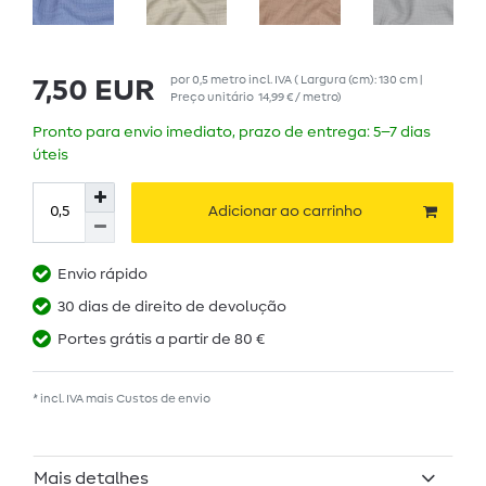
por
0,5
metro
incl. IVA
( Largura (cm): 130 cm |
7,50 EUR
Preço unitário
14,99 € / metro
)
Pronto para envio imediato, prazo de entrega: 5–7 dias
úteis
Adicionar ao carrinho
Envio rápido
30 dias de direito de devolução
Portes grátis a partir de 80 €
* incl. IVA mais
Custos de envio
Mais detalhes