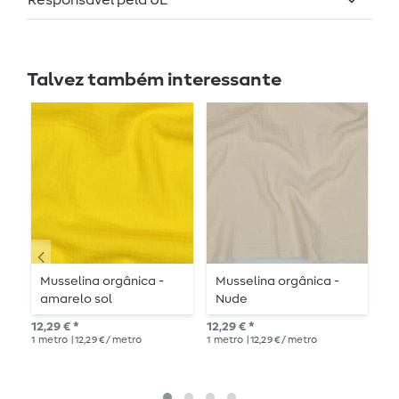
Responsável pela UE
Talvez também interessante
Musselina orgânica -
Musselina orgânica -
M
amarelo sol
Nude
B
12,29 € *
12,29 € *
PV
1
metro
| 12,29 € / metro
1
metro
| 12,29 € / metro
12,2
1
me