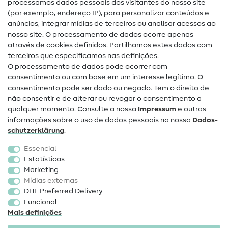
processamos dados pessoais dos visitantes do nosso site
(por exemplo, endereço IP), para personalizar conteúdos e
Guias de costura
anúncios, integrar mídias de terceiros ou analisar acessos ao
nosso site. O processamento de dados ocorre apenas
Ajuda e contacto
através de cookies definidos. Partilhamos estes dados com
terceiros que especificamos nas definições.
Contacto
O processamento de dados pode ocorrer com
Mudança de proprietário
consentimento ou com base em um interesse legítimo. O
consentimento pode ser dado ou negado. Tem o direito de
Perguntas frequentes (FAQ)
não consentir e de alterar ou revogar o consentimento a
qualquer momento. Consulte a nossa
Impressum
e outras
Direito de cancelamento
informações sobre o uso de dados pessoais na nossa
Dados­
Popular
schutz­erklärung
.
Essencial
Tecidos
Estatísticas
Marketing
Acessórios de costura
Mídias externas
Promoção
DHL Preferred Delivery
Funcional
Mais definições