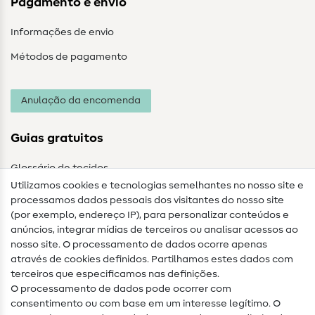
Pagamento e envio
Informações de envio
Métodos de pagamento
Anulação da encomenda
Guias gratuitos
Glossário de tecidos
Utilizamos cookies e tecnologias semelhantes no nosso site e
Glossário de costura
processamos dados pessoais dos visitantes do nosso site
(por exemplo, endereço IP), para personalizar conteúdos e
Guias de costura
anúncios, integrar mídias de terceiros ou analisar acessos ao
nosso site. O processamento de dados ocorre apenas
Ajuda e contacto
através de cookies definidos. Partilhamos estes dados com
terceiros que especificamos nas definições.
Contacto
O processamento de dados pode ocorrer com
Mudança de proprietário
consentimento ou com base em um interesse legítimo. O