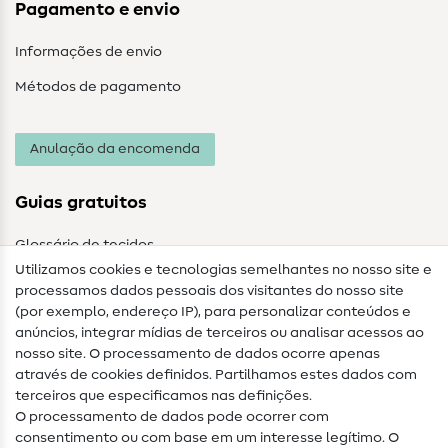
Pagamento e envio
Informações de envio
Métodos de pagamento
Anulação da encomenda
Guias gratuitos
Glossário de tecidos
Utilizamos cookies e tecnologias semelhantes no nosso site e
Glossário de costura
processamos dados pessoais dos visitantes do nosso site
(por exemplo, endereço IP), para personalizar conteúdos e
Guias de costura
anúncios, integrar mídias de terceiros ou analisar acessos ao
nosso site. O processamento de dados ocorre apenas
Ajuda e contacto
através de cookies definidos. Partilhamos estes dados com
terceiros que especificamos nas definições.
Contacto
O processamento de dados pode ocorrer com
Mudança de proprietário
consentimento ou com base em um interesse legítimo. O