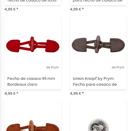
fecho de casaco de lona
para fecho de casaco de
95 mm azul
lona 95 mm amarelo
4,95 € *
4,95 € *
mostarda
de Prym
de Prym
Fecho de casaco 95 mm
Union Knopf by Prym
Bordeaux claro
Fecho para casaco de
lona 95 mm cinzento
4,95 € *
4,95 € *
escuro