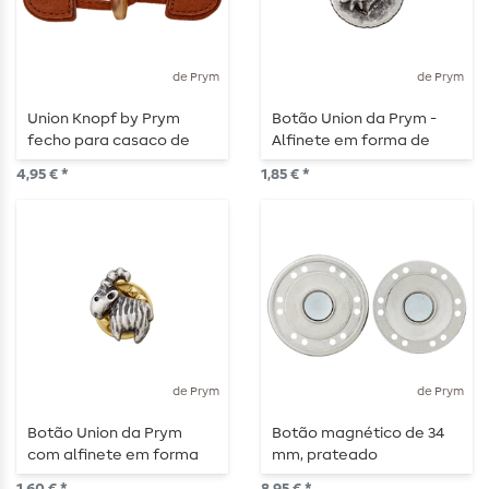
de Prym
de Prym
Union Knopf by Prym
Botão Union da Prym -
fecho para casaco de
Alfinete em forma de
lona 95 mm castanho
coração, 18 mm,
4,95 € *
1,85 € *
claro
prateado
de Prym
de Prym
Botão Union da Prym
Botão magnético de 34
com alfinete em forma
mm, prateado
de caprino, 15 mm,