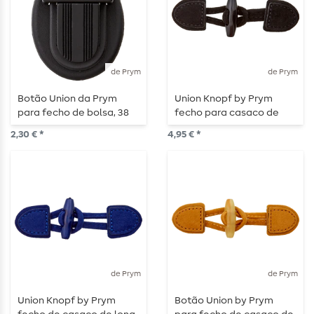
de Prym
de Prym
Botão Union da Prym
Union Knopf by Prym
para fecho de bolsa, 38
fecho para casaco de
mm, preto
lona 95 mm preto
2,30 € *
4,95 € *
de Prym
de Prym
Union Knopf by Prym
Botão Union by Prym