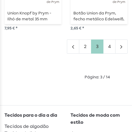
de Prym
de Prym
Union Knopf by Prym -
Botão Union da Prym,
Ilhó de metal 35 mm
fecho metálico Edelweiß,
prateado
abertura de 8 mm,
7,95 € *
2,65 € *
prateado
2
3
4
Página: 3 / 14
Tecidos para o dia a dia
Tecidos de moda com
estilo
Tecidos de algodão