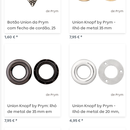
de Prym
de Prym
Botão Union da Prym
Union Knopf by Prym -
com fecho de cordão, 25
Ilhó de metal 35 mm
mm, renda prateada
dourado
1,60 € *
7,95 € *
de Prym
de Prym
Union Knopf by Prym: ilhó
Union Knopf by Prym -
de metal de 35 mm em
Ilhó de metal de 20 mm,
aço
prateado
7,95 € *
4,95 € *