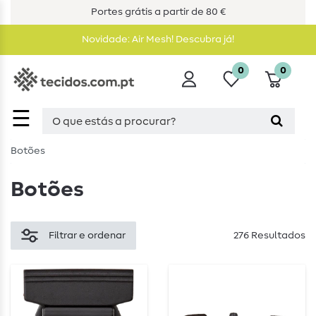
Portes grátis a partir de 80 €
Novidade: Air Mesh! Descubra já!
0
0
☰
Botões
Botões
Filtrar e ordenar
276 Resultados