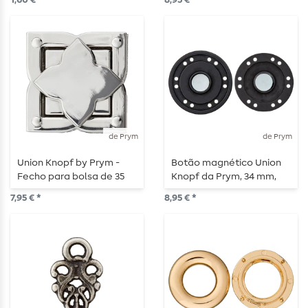
1,60 € *
8,95 € *
prateado
de Prym
de Prym
Union Knopf by Prym -
Botão magnético Union
Fecho para bolsa de 35
Knopf da Prym, 34 mm,
mm com flor em forma
preto
7,95 € *
8,95 € *
de estrela, prateado