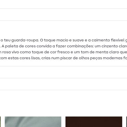
ra o teu guarda-roupa. O toque macio e suave e a caimento flexíve
 paleta de cores convida a fazer combinações: um cinzento claro
 um rosa vivo como toque de cor fresco e um tom de menta claro q
 estas cores lisas, crias num piscar de olhos peças modernas favo