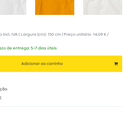
ro
incl. IVA
( Largura (cm): 150 cm | Preço unitário
14,09 € /
zo de entrega: 5–7 dias úteis
Adicionar ao carrinho
ução
€