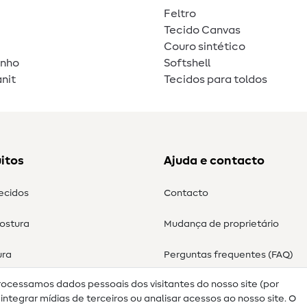
Feltro
Tecido Canvas
Couro sintético
unho
Softshell
nit
Tecidos para toldos
itos
Ajuda e contacto
tecidos
Contacto
costura
Mudança de proprietário
ura
Perguntas frequentes (FAQ)
rocessamos dados pessoais dos visitantes do nosso site (por
Direito de cancelamento
ntegrar mídias de terceiros ou analisar acessos ao nosso site. O