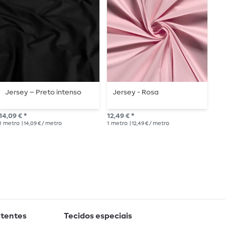
Jersey – Preto intenso
Jersey - Rosa
C
14,09 € *
12,49 € *
13,
1
metro
| 14,09 € / metro
1
metro
| 12,49 € / metro
1
me
stentes
Tecidos especiais