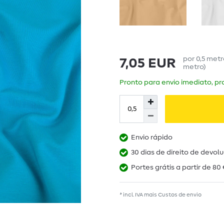
por
0,5
met
7,05 EUR
metro
)
Pronto para envio imediato, pra
Envio rápido
30 dias de direito de devol
Portes grátis a partir de 80 
* incl. IVA mais
Custos de envio