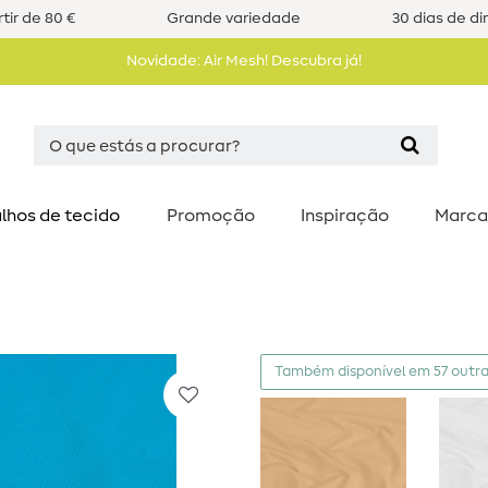
tir de 80 €
Grande variedade
30 dias de di
Novidade: Air Mesh! Descubra já!
lhos de tecido
Promoção
Inspiração
Marca
Também disponível em 57 outra