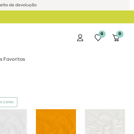
reito de devolução
0
0
s Favoritas
s cores