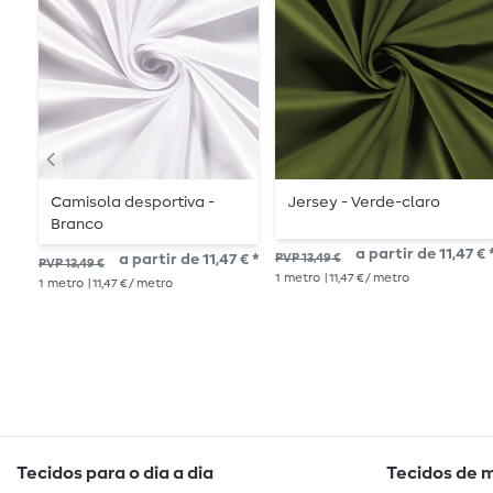
Camisola desportiva -
Jersey - Verde-claro
Branco
a partir de 11,47 € 
a partir de 11,47 € *
PVP 13,49 €
PVP 13,49 €
1
metro
| 11,47 € / metro
1
metro
| 11,47 € / metro
Tecidos para o dia a dia
Tecidos de 