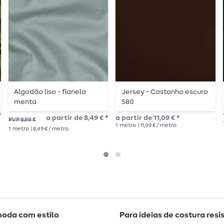
Algodão liso - flanela
Jersey - Castanho escuro
menta
580
*
a partir de 8,49 € *
a partir de 11,09 € *
PVP 9,99 €
1
metro
| 11,09 € / metro
1
metro
| 8,49 € / metro
moda com estilo
Para ideias de costura resi