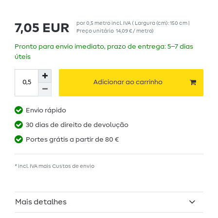
por
0,5
metro
incl. IVA
( Largura (cm): 150 cm |
7,05 EUR
Preço unitário
14,09 € / metro
)
Pronto para envio imediato, prazo de entrega: 5–7 dias
úteis
Adicionar ao carrinho
Envio rápido
30 dias de direito de devolução
Portes grátis a partir de 80 €
* incl. IVA mais
Custos de envio
Mais detalhes