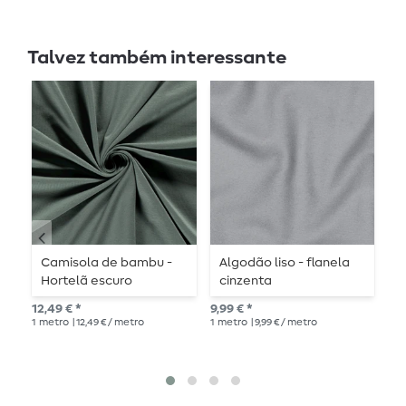
Talvez também interessante
Camisola de bambu -
Algodão liso - flanela
C
Hortelã escuro
cinzenta
e
12,49 € *
9,99 € *
15,
1
metro
| 12,49 € / metro
1
metro
| 9,99 € / metro
1
me