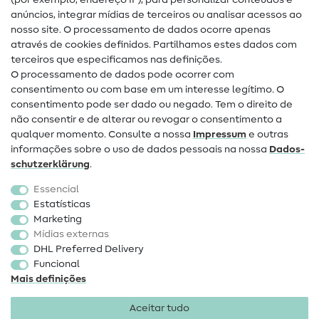
(por exemplo, endereço IP), para personalizar conteúdos e
Guias de costura
anúncios, integrar mídias de terceiros ou analisar acessos ao
nosso site. O processamento de dados ocorre apenas
Ajuda e contacto
através de cookies definidos. Partilhamos estes dados com
terceiros que especificamos nas definições.
Contacto
O processamento de dados pode ocorrer com
Mudança de proprietário
consentimento ou com base em um interesse legítimo. O
consentimento pode ser dado ou negado. Tem o direito de
Perguntas frequentes (FAQ)
não consentir e de alterar ou revogar o consentimento a
qualquer momento. Consulte a nossa
Impressum
e outras
Direito de cancelamento
informações sobre o uso de dados pessoais na nossa
Dados­
Popular
schutz­erklärung
.
Essencial
Tecidos
Estatísticas
Marketing
Acessórios de costura
Mídias externas
Promoção
DHL Preferred Delivery
Funcional
Mais definições
Aceitar tudo