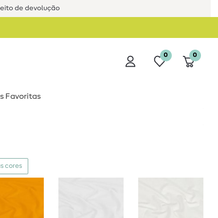
reito de devolução
0
0
s Favoritas
s cores