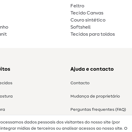
Feltro
Tecido Canvas
Couro sintético
unho
Softshell
nit
Tecidos para toldos
itos
Ajuda e contacto
tecidos
Contacto
costura
Mudança de proprietário
ura
Perguntas frequentes (FAQ)
rocessamos dados pessoais dos visitantes do nosso site (por
Direito de cancelamento
ntegrar mídias de terceiros ou analisar acessos ao nosso site. O