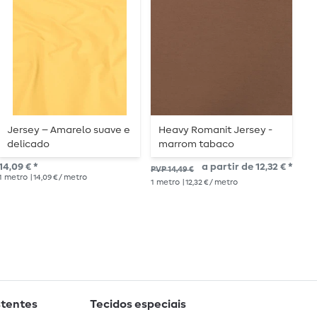
Jersey – Amarelo suave e
Heavy Romanit Jersey -
C
delicado
marrom tabaco
13,
14,09 € *
a partir de 12,32 € *
PVP 14,49 €
1
me
1
metro
| 14,09 € / metro
1
metro
| 12,32 € / metro
stentes
Tecidos especiais