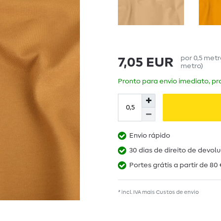
por
0,5
met
7,05 EUR
metro
)
Pronto para envio imediato, pra
Envio rápido
30 dias de direito de devol
Portes grátis a partir de 80 
* incl. IVA mais
Custos de envio