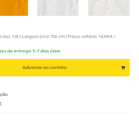
ro
incl. IVA
( Largura (cm): 150 cm | Preço unitário
14,09 € /
zo de entrega: 5–7 dias úteis
Adicionar ao carrinho
ução
€