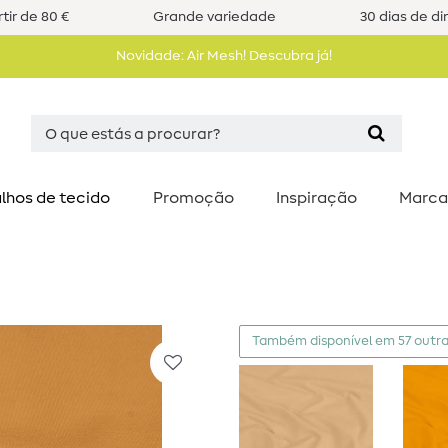
tir de 80 €
Grande variedade
30 dias de di
Novidade: Air Mesh! Descubra já!
lhos de tecido
Promoção
Inspiração
Marca
Também disponível em 57 outra