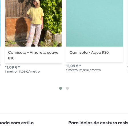
Camisola - Amarelo suave
Camisola - Aqua 930
810
*
11,09 € *
11,09 € *
1
metro
| 11,09 € / metro
1
metro
| 11,09 € / metro
moda com estilo
Para ideias de costura resi