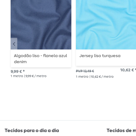
Algodão liso - flanela azul
Jersey liso turquesa
denim
10,62 € 
9,99 € *
PVP 12,49 €
1
metro
| 9,99 € / metro
1
metro
| 10,62 € / metro
Tecidos para o dia a dia
Tecidos de 