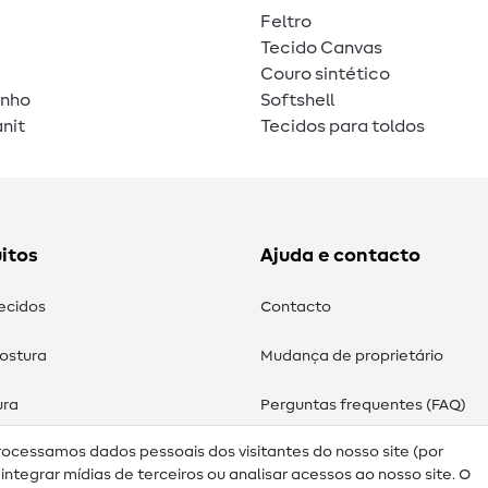
Feltro
Tecido Canvas
Couro sintético
unho
Softshell
nit
Tecidos para toldos
itos
Ajuda e contacto
tecidos
Contacto
costura
Mudança de proprietário
ura
Perguntas frequentes (FAQ)
rocessamos dados pessoais dos visitantes do nosso site (por
Direito de cancelamento
ntegrar mídias de terceiros ou analisar acessos ao nosso site. O