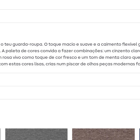
ra o teu guarda-roupa. O toque macio e suave e a caimento flexíve
 paleta de cores convida a fazer combinações: um cinzento claro
 um rosa vivo como toque de cor fresco e um tom de menta claro q
 estas cores lisas, crias num piscar de olhos peças modernas favo