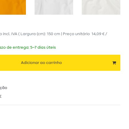
ro
incl. IVA
( Largura (cm): 150 cm | Preço unitário
14,09 € /
zo de entrega: 5–7 dias úteis
Adicionar ao carrinho
ução
€