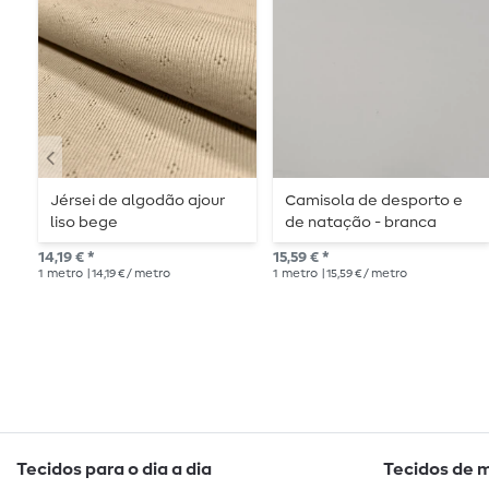
Jérsei de algodão ajour
Camisola de desporto e
liso bege
de natação - branca
14,19 € *
15,59 € *
1
metro
| 14,19 € / metro
1
metro
| 15,59 € / metro
Tecidos para o dia a dia
Tecidos de 