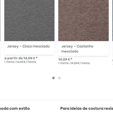
Jersey – Cinza mesclado
Jersey – Castanho
mesclado
a partir de 14,09 € *
14,09 € *
1
metro
| 14,09 € / metro
1
metro
| 14,09 € / metro
moda com estilo
Para ideias de costura resi