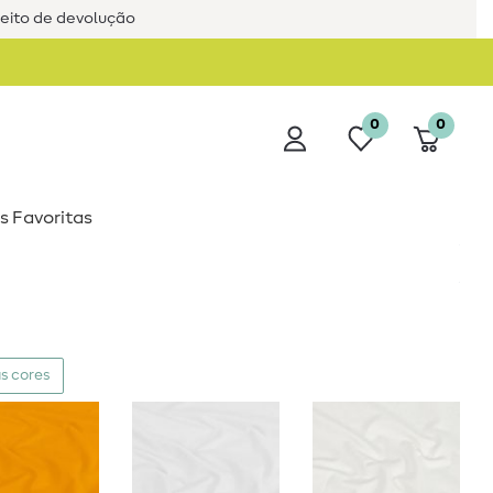
reito de devolução
0
0
s Favoritas
s cores