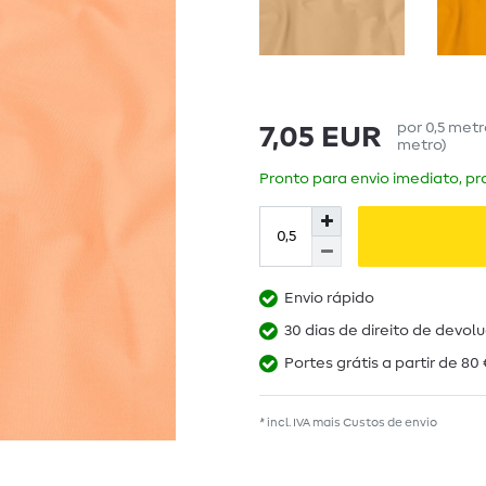
por
0,5
met
7,05 EUR
metro
)
Pronto para envio imediato, pra
Envio rápido
30 dias de direito de devol
Portes grátis a partir de 80 
* incl. IVA mais
Custos de envio