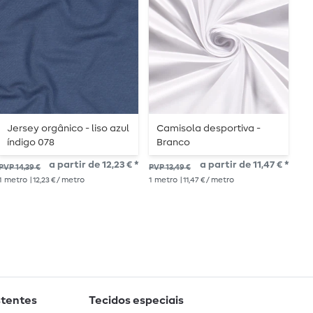
Jersey orgânico - liso azul
Camisola desportiva -
C
índigo 078
Branco
A
M
a partir de 12,23 € *
a partir de 11,47 € *
26,
PVP 14,39 €
PVP 13,49 €
1
me
1
metro
| 12,23 € / metro
1
metro
| 11,47 € / metro
stentes
Tecidos especiais