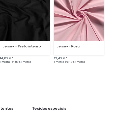
Jersey – Preto intenso
Jersey - Rosa
C
14,09 € *
12,49 € *
13,
1
metro
| 14,09 € / metro
1
metro
| 12,49 € / metro
1
me
stentes
Tecidos especiais