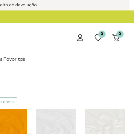
reito de devolução
0
0
s Favoritas
s cores