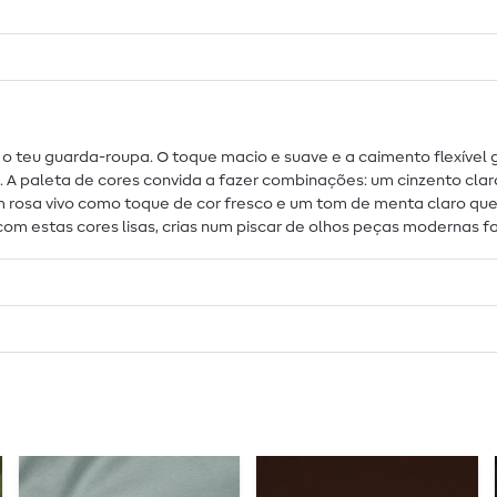
ra o teu guarda-roupa. O toque macio e suave e a caimento flexíve
 paleta de cores convida a fazer combinações: um cinzento claro
 um rosa vivo como toque de cor fresco e um tom de menta claro q
 estas cores lisas, crias num piscar de olhos peças modernas favo