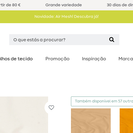
tir de 80 €
Grande variedade
30 dias de di
Novidade: Air Mesh! Descubra já!
lhos de tecido
Promoção
Inspiração
Marca
Também disponível em 57 outra