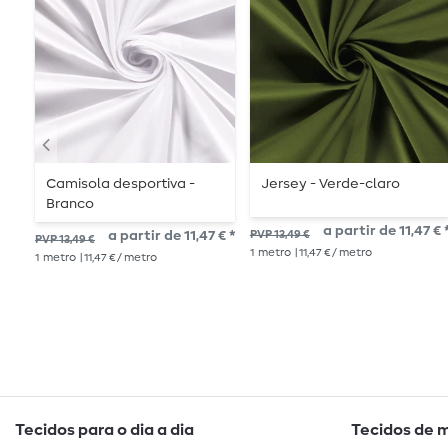
Camisola desportiva -
Jersey - Verde-claro
Branco
a partir de 11,47 € 
a partir de 11,47 € *
PVP 13,49 €
PVP 13,49 €
1
metro
| 11,47 € / metro
1
metro
| 11,47 € / metro
Tecidos para o dia a dia
Tecidos de 