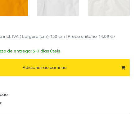
ro
incl. IVA
( Largura (cm): 150 cm | Preço unitário
14,09 € /
zo de entrega: 5–7 dias úteis
Adicionar ao carrinho
ução
€