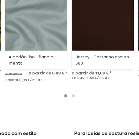
Algodão liso - flanela
Jersey - Castanho escuro
menta
580
*
a partir de 8,49 € *
a partir de 11,09 € *
PVP 9,99 €
1
metro
| 11,09 € / metro
1
metro
| 8,49 € / metro
moda com estilo
Para ideias de costura resi