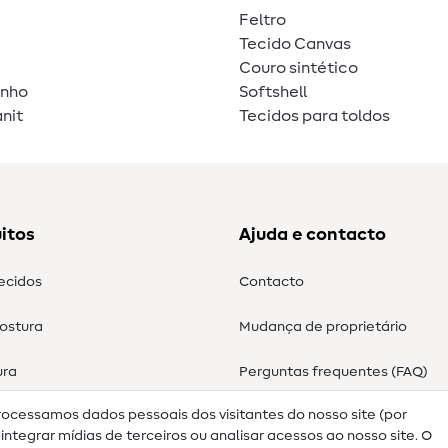
Feltro
Tecido Canvas
Couro sintético
unho
Softshell
nit
Tecidos para toldos
itos
Ajuda e contacto
tecidos
Contacto
costura
Mudança de proprietário
ura
Perguntas frequentes (FAQ)
rocessamos dados pessoais dos visitantes do nosso site (por
Direito de cancelamento
ntegrar mídias de terceiros ou analisar acessos ao nosso site. O