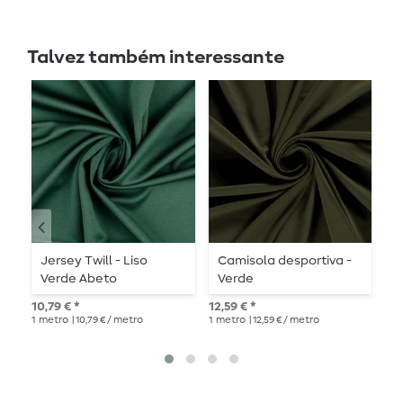
Talvez também interessante
Jersey Twill - Liso
Camisola desportiva -
J
Verde Abeto
Verde
10,
10,79 € *
12,59 € *
1
me
1
metro
| 10,79 € / metro
1
metro
| 12,59 € / metro