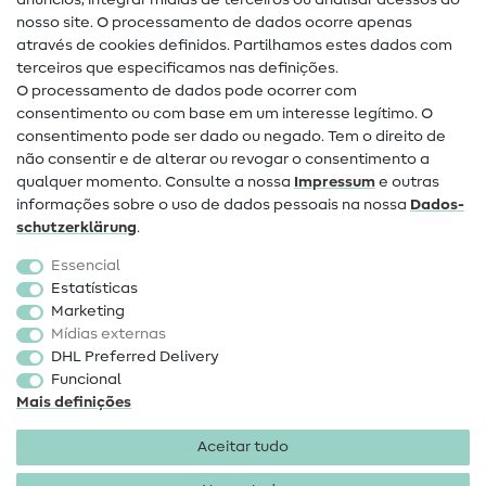
anúncios, integrar mídias de terceiros ou analisar acessos ao
nosso site. O processamento de dados ocorre apenas
Ajuda e contacto
através de cookies definidos. Partilhamos estes dados com
terceiros que especificamos nas definições.
Contacto
O processamento de dados pode ocorrer com
Mudança de proprietário
consentimento ou com base em um interesse legítimo. O
consentimento pode ser dado ou negado. Tem o direito de
Perguntas frequentes (FAQ)
não consentir e de alterar ou revogar o consentimento a
qualquer momento. Consulte a nossa
Impressum
e outras
Direito de cancelamento
informações sobre o uso de dados pessoais na nossa
Dados­
Popular
schutz­erklärung
.
Essencial
Tecidos
Estatísticas
Marketing
Acessórios de costura
Mídias externas
Promoção
DHL Preferred Delivery
Funcional
Mais definições
Aceitar tudo