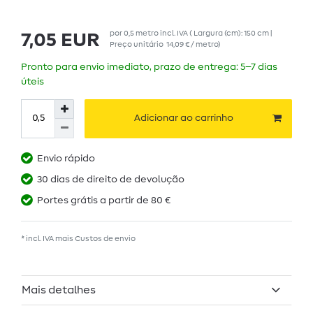
por
0,5
metro
incl. IVA
( Largura (cm): 150 cm |
7,05 EUR
Preço unitário
14,09 € / metro
)
Pronto para envio imediato, prazo de entrega: 5–7 dias
úteis
Adicionar ao carrinho
Envio rápido
30 dias de direito de devolução
Portes grátis a partir de 80 €
* incl. IVA mais
Custos de envio
Mais detalhes