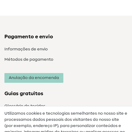
Pagamento e envio
Informações de envio
Métodos de pagamento
Anulação da encomenda
Guias gratuitos
Glossário de tecidos
Utilizamos cookies e tecnologias semelhantes no nosso site e
Glossário de costura
processamos dados pessoais dos visitantes do nosso site
(por exemplo, endereço IP), para personalizar conteúdos e
Guias de costura