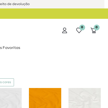
reito de devolução
0
0
s Favoritas
s cores