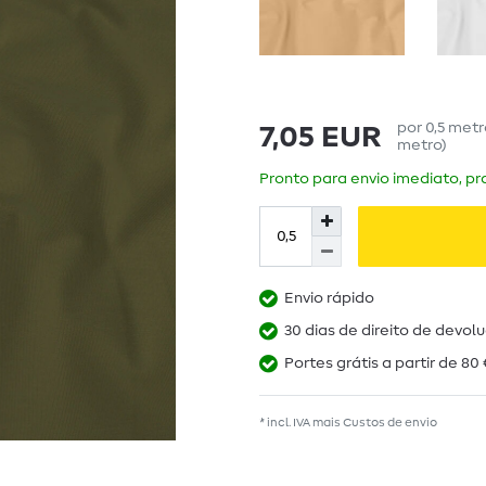
por
0,5
met
7,05 EUR
metro
)
Pronto para envio imediato, pra
Envio rápido
30 dias de direito de devol
Portes grátis a partir de 80 
* incl. IVA mais
Custos de envio