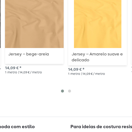
Jersey – bege-areia
Jersey – Amarelo suave e
delicado
14,09 € *
*
14,09 € *
1
metro
| 14,09 € / metro
1
metro
| 14,09 € / metro
moda com estilo
Para ideias de costura resi