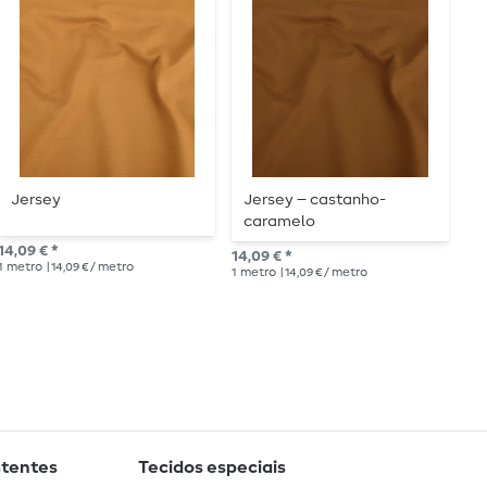
Jersey
Jersey – castanho-
J
caramelo
14,09 € *
14,09 € *
14,
1
metro
| 14,09 € / metro
1
metro
| 14,09 € / metro
1
me
stentes
Tecidos especiais