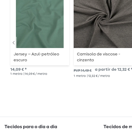
Jersey – Azul-petróleo
Camisola de viscose -
escuro
cinzento
14,09 € *
a partir de 12,32 € 
PVP 14,49 €
1
metro
| 14,09 € / metro
1
metro
| 12,32 € / metro
Tecidos para o dia a dia
Tecidos de 