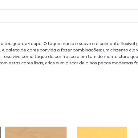
ra o teu guarda-roupa. O toque macio e suave e a caimento flexíve
 paleta de cores convida a fazer combinações: um cinzento claro
 um rosa vivo como toque de cor fresco e um tom de menta claro q
 estas cores lisas, crias num piscar de olhos peças modernas favo