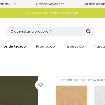
tir de 80 €
Grande variedade
30 dias de di
Novidade: Air Mesh! Descubra já!
lhos de tecido
Promoção
Inspiração
Marca
Também disponível em 57 outra