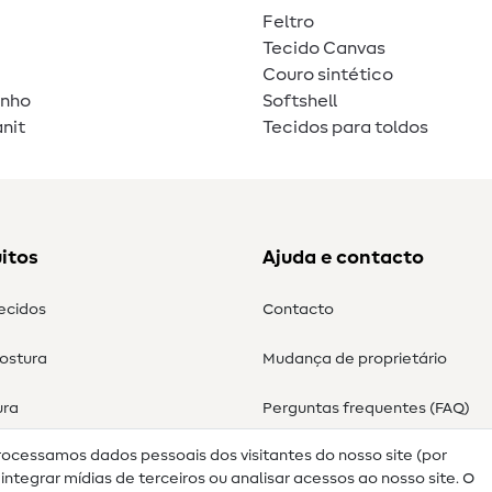
Feltro
Tecido Canvas
Couro sintético
unho
Softshell
nit
Tecidos para toldos
itos
Ajuda e contacto
tecidos
Contacto
costura
Mudança de proprietário
ura
Perguntas frequentes (FAQ)
rocessamos dados pessoais dos visitantes do nosso site (por
Direito de cancelamento
ntegrar mídias de terceiros ou analisar acessos ao nosso site. O