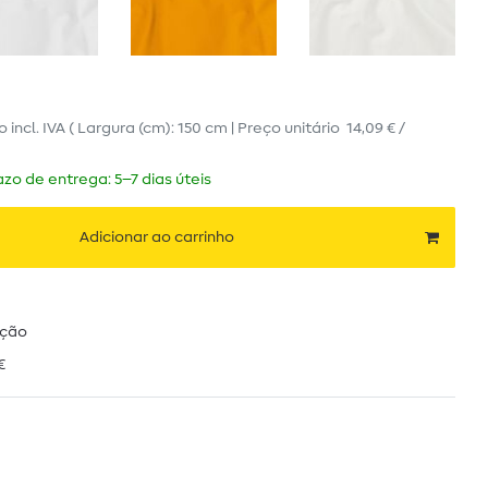
ro
incl. IVA
( Largura (cm): 150 cm | Preço unitário
14,09 € /
zo de entrega: 5–7 dias úteis
Adicionar ao carrinho
ução
€