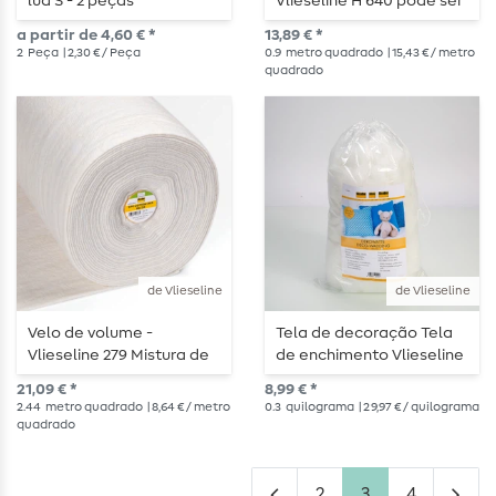
lua S - 2 peças
Vlieseline H 640 pode ser
engomado
a partir de 4,60 € *
13,89 € *
2
Peça
| 2,30 € / Peça
0.9
metro quadrado
| 15,43 € / metro
quadrado
de Vlieseline
de Vlieseline
Velo de volume -
Tela de decoração Tela
Vlieseline 279 Mistura de
de enchimento Vlieseline
algodão 80/20 ao metro
300g
21,09 € *
8,99 € *
2.44
metro quadrado
| 8,64 € / metro
0.3
quilograma
| 29,97 € / quilograma
quadrado
2
3
4