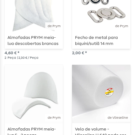
de Prym
de Prym
Almofadas PRYM meia-
Fecho de metal para
lua descobertas brancas
biquíni/sutiã 14 mm
- 2 peças
4,60 € *
2,00 € *
2
Peça
| 2,30 € / Peça
de Prym
de Vlieseline
Almofadas PRYM meia-
Velo de volume -