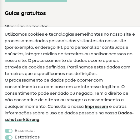
Guias gratuitos
Glossário de tecidos
Utilizamos cookies e tecnologias semelhantes no nosso site e
Glossário de costura
processamos dados pessoais dos visitantes do nosso site
(por exemplo, endereço IP), para personalizar conteúdos e
Guias de costura
anúncios, integrar mídias de terceiros ou analisar acessos ao
nosso site. O processamento de dados ocorre apenas
Ajuda e contacto
através de cookies definidos. Partilhamos estes dados com
terceiros que especificamos nas definições.
Contacto
O processamento de dados pode ocorrer com
Mudança de proprietário
consentimento ou com base em um interesse legítimo. O
consentimento pode ser dado ou negado. Tem o direito de
Perguntas frequentes (FAQ)
não consentir e de alterar ou revogar o consentimento a
qualquer momento. Consulte a nossa
Impressum
e outras
Direito de cancelamento
informações sobre o uso de dados pessoais na nossa
Dados­
Popular
schutz­erklärung
.
Essencial
Tecidos
Estatísticas