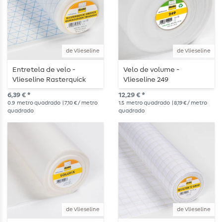
de Vlieseline
de Vlieseline
Entretela de velo -
Velo de volume -
Vlieseline Rasterquick
Vlieseline 249
Triangle
6,39 € *
12,29 € *
0.9
metro quadrado
| 7,10 € / metro
1.5
metro quadrado
| 8,19 € / metro
quadrado
quadrado
de Vlieseline
de Vlieseline