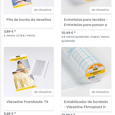
de Vlieseline
de Vlieseline
Fita de borda da vieselina
Entretelas para tecidos -
Entretelas para passar a
ferro Vlieseline G785 -
3,89 € *
10,49 € *
branco
5
metro
| 0,78 € / metro
0.9
metro quadrado
| 11,66 € / metro
quadrado
de Vlieseline
de Vlieseline
Vlieseline Framilastic T9
Estabilizador de bordado
- Vlieseline Filmoplast H
54 autoadesivo
5,69 € *