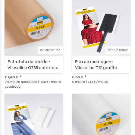
de Vlieseline
de Vlieseline
Entretela de tecido -
Fita de moldagem
Vlieseline G785 entretela
Vlieseline T12 grafite
para engomar - pele
10,49 € *
6,69 € *
0.9
metro quadrado
| 11,66 € / metro
5
metro
| 1,34 € / metro
quadrado