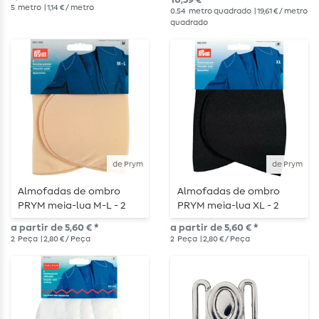
10,59 € *
5
metro
| 1,14 € / metro
0.54
metro quadrado
| 19,61 € / metro
quadrado
de Prym
de Prym
Almofadas de ombro
Almofadas de ombro
PRYM meia-lua M-L - 2
PRYM meia-lua XL - 2
peças
peças
a partir de 5,60 € *
a partir de 5,60 € *
2
Peça
| 2,80 € / Peça
2
Peça
| 2,80 € / Peça