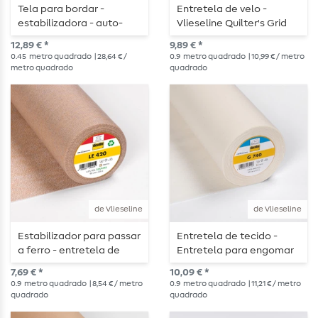
Tela para bordar -
Entretela de velo -
estabilizadora - auto-
Vlieseline Quilter's Grid
adesiva e solúvel em
12,89 € *
9,89 € *
água
0.45
metro quadrado
| 28,64 € /
0.9
metro quadrado
| 10,99 € / metro
metro quadrado
quadrado
de Vlieseline
de Vlieseline
Estabilizador para passar
Entretela de tecido -
a ferro - entretela de
Entretela para engomar
couro Vlieseline LE 420
Vlieseline G740 - cru
7,69 € *
10,09 € *
0.9
metro quadrado
| 8,54 € / metro
0.9
metro quadrado
| 11,21 € / metro
quadrado
quadrado